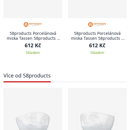
58products Porcelánová
58products Porcelánová
miska Tassen 58products |
miska Tassen 58products |
Smějící
Smutná
612 Kč
612 Kč
Skladem
Skladem
Více od 58products