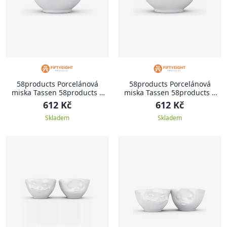
58products Porcelánová
58products Porcelánová
miska Tassen 58products |
miska Tassen 58products |
Zamilovaná
Tasty
612 Kč
612 Kč
Skladem
Skladem