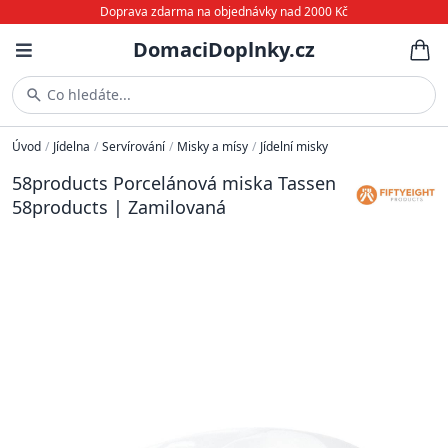
Doprava zdarma na objednávky nad 2000 Kč
DomaciDoplnky.cz
Co hledáte...
Úvod
/
Jídelna
/
Servírování
/
Misky a mísy
/
Jídelní misky
58products Porcelánová miska Tassen
58products | Zamilovaná