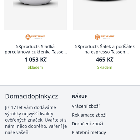
58products Sladká
58products Šálek a podšálek
porcelánová cukřenka Tassen
na espresso Tassen
58products
58products 80 ml | Rozpustilý
1 053 Kč
465 Kč
Skladem
Skladem
Domacidoplnky.cz
NÁKUP
Vrácení zboží
Již 17 let Vám dodáváme
výrobky nejvyšší kvality
Reklamace zboží
ověřených značek. Uvařte si s
Doručení zboží
námi něco dobrého. Vaření je
naše vášeň.
Platební metody