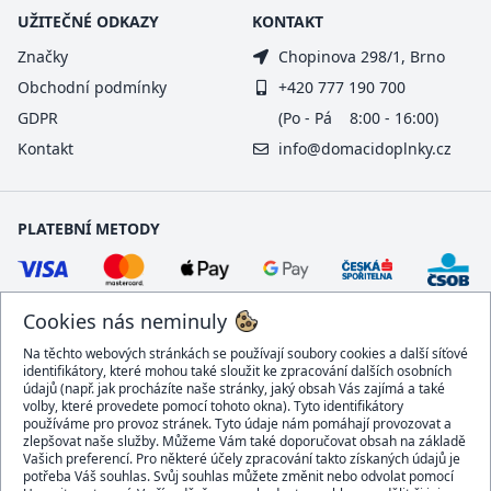
UŽITEČNÉ ODKAZY
KONTAKT
Značky
Chopinova 298/1, Brno
Obchodní podmínky
+420 777 190 700
GDPR
(Po - Pá 8:00 - 16:00)
Kontakt
info@domacidoplnky.cz
PLATEBNÍ METODY
Cookies nás neminuly
Na těchto webových stránkách se používají soubory cookies a další síťové
identifikátory, které mohou také sloužit ke zpracování dalších osobních
údajů (např. jak procházíte naše stránky, jaký obsah Vás zajímá a také
volby, které provedete pomocí tohoto okna). Tyto identifikátory
používáme pro provoz stránek. Tyto údaje nám pomáhají provozovat a
DOPRAVCI
zlepšovat naše služby. Můžeme Vám také doporučovat obsah na základě
Vašich preferencí. Pro některé účely zpracování takto získaných údajů je
potřeba Váš souhlas. Svůj souhlas můžete změnit nebo odvolat pomocí