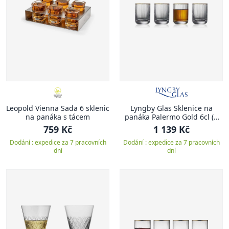
Leopold Vienna Sada 6 sklenic
Lyngby Glas Sklenice na
na panáka s tácem
panáka Palermo Gold 6cl (6
ks)
759 Kč
1 139 Kč
Dodání : expedice za 7 pracovních
Dodání : expedice za 7 pracovních
dní
dní