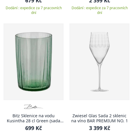
679 Kč
2 399 Kč
Dodání : expedice za 7 pracovních
Dodání : expedice za 7 pracovních
dní
dní
Bitz Sklenice na vodu
Zwiesel Glas Sada 2 sklenic
Kusintha 28 cl Green (sada
na víno BAR PREMIUM NO. 1
4ks)
699 Kč
3 399 Kč