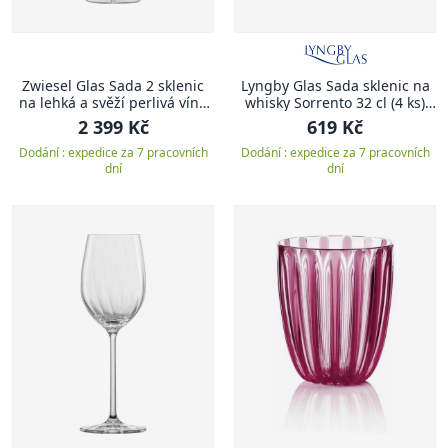
Zwiesel Glas Sada 2 sklenic
Lyngby Glas Sada sklenic na
na lehká a svěží perlivá vína
whisky Sorrento 32 cl (4 ks)
SIMPLIFY
Amber
2 399 Kč
619 Kč
Dodání : expedice za 7 pracovních
Dodání : expedice za 7 pracovních
dní
dní