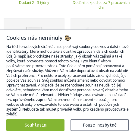
Dodání 2 - 3 týdny
Dodání : expedice za 7 pracovních
dní
Cookies nás neminuly
Na těchto webových stránkách se používají soubory cookies a další síťové
identifikátory, které mohou také sloužit ke zpracování dalších osobních
údajů (např. jak procházíte naše stránky, jaký obsah Vás zajímá a také
volby, které provedete pomocí tohoto okna). Tyto identifikátory
používáme pro provoz stránek. Tyto údaje nám pomáhají provozovat a
zlepšovat naše služby. Můžeme Vám také doporučovat obsah na základě
Vašich preferencí. Pro některé účely zpracování takto získaných údajů je
potřeba Váš souhlas. Svůj souhlas můžete změnit nebo odvolat pomocí
Upravit nastavení. V případě, že se rozhodnete souhlas neudělit či jej
odvoláte, nebudeme Vám moci doručovat personalizovaný obsah a/nebo
se Vám bude méně relevantní. Některé údaje zpracováváme na základě
tzv. oprávněného zájmu. Vámi provedené nastavení se použije pro
webové stránky provozovatele tohoto webu a ostatních podpůrných
systémů. Nebudete tak muset provádět volbu pro každého provozovatele
Zwiesel Glas Sada 2 sklenic
Guzzini Karafa na vodu s
zvlášť.
na červené víno Bordeaux
víkem Dolce Vita 1,75 l Rosso
PURE
629 Kč
1 149 Kč
Souhlasím
Pouze nezbytné
Dodání : expedice za 7 pracovních
Dodání : expedice za 7 pracovních