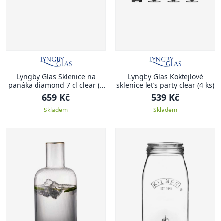
Lyngby Glas Sklenice na
Lyngby Glas Koktejlové
panáka diamond 7 cl clear (6
sklenice let’s party clear (4 ks)
ks)
659 Kč
539 Kč
Skladem
Skladem