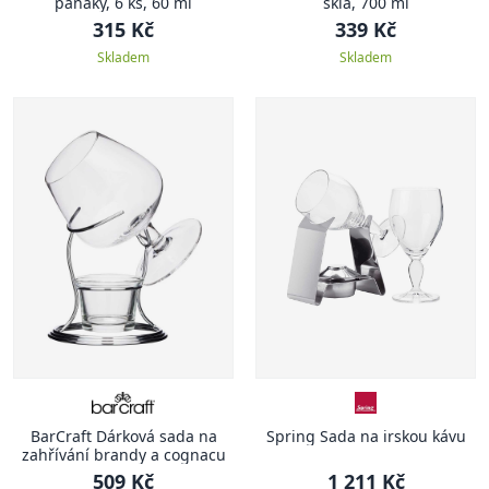
panáky, 6 ks, 60 ml
skla, 700 ml
315 Kč
339 Kč
Skladem
Skladem
BarCraft Dárková sada na
Spring Sada na irskou kávu
zahřívání brandy a cognacu
509 Kč
1 211 Kč