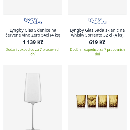
Lyngby Glas Sklenice na
Lyngby Glas Sada sklenic na
červené víno Zero 54cl (4 ks)
whisky Sorrento 32 cl (4 ks)
Blue
1 139 Kč
619 Kč
Dodání : expedice za 7 pracovních
Dodání : expedice za 7 pracovních
dní
dní