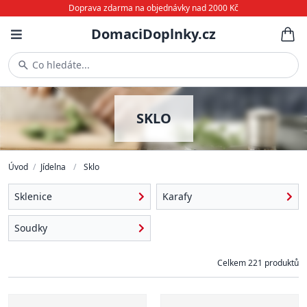
Doprava zdarma na objednávky nad 2000 Kč
DomaciDoplnky.cz
Co hledáte...
SKLO
Úvod
/
Jídelna
/
Sklo
Sklenice
Karafy
Soudky
Celkem 221 produktů