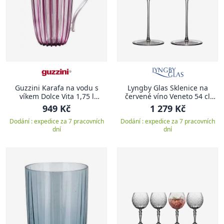
Guzzini Karafa na vodu s
Lyngby Glas Sklenice na
víkem Dolce Vita 1,75 l
červené víno Veneto 54 cl
Amethyst
(2ks)
949 Kč
1 279 Kč
Dodání : expedice za 7 pracovních
Dodání : expedice za 7 pracovních
dní
dní