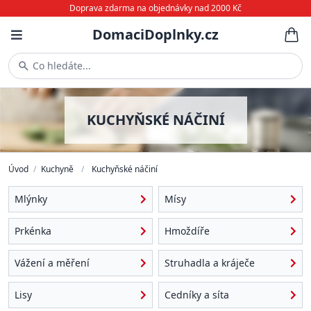
Doprava zdarma na objednávky nad 2000 Kč
DomaciDoplnky.cz
Co hledáte...
KUCHYŇSKÉ NÁČINÍ
Úvod
/
Kuchyně
/
Kuchyňské náčiní
Mlýnky
Mísy
Prkénka
Hmoždíře
Vážení a měření
Struhadla a kráječe
Lisy
Cedníky a síta