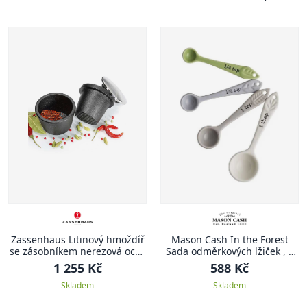
Zassenhaus Litinový hmoždíř
Mason Cash In the Forest
se zásobníkem nerezová ocel,
Sada odměrkových lžiček , 4
průměr 8 cm
ks, bílá
1 255 Kč
588 Kč
Skladem
Skladem