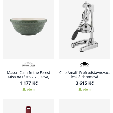
Mason Cash In the Forest
Cilio Amalfi Profi odšťavňovač,
Mísa na těsto 2.7 l, sova,
lesklá chromová
zelená
1 177 Kč
3 615 Kč
Skladem
Skladem