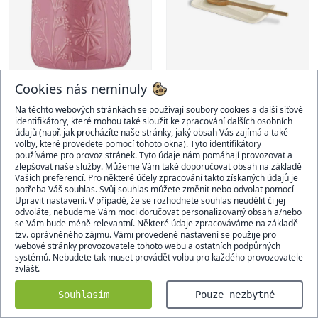
Cookies nás neminuly
Na těchto webových stránkách se používají soubory cookies a další síťové
identifikátory, které mohou také sloužit ke zpracování dalších osobních
údajů (např. jak procházíte naše stránky, jaký obsah Vás zajímá a také
Mason Cash In The Meadow
Emile Henry Odkladačka na
volby, které provedete pomocí tohoto okna). Tyto identifikátory
Skladovací nádoba, růžová
vařečku, slonová kost
používáme pro provoz stránek. Tyto údaje nám pomáhají provozovat a
522 Kč
690 Kč
zlepšovat naše služby. Můžeme Vám také doporučovat obsah na základě
Vašich preferencí. Pro některé účely zpracování takto získaných údajů je
Skladem
Skladem
potřeba Váš souhlas. Svůj souhlas můžete změnit nebo odvolat pomocí
Upravit nastavení. V případě, že se rozhodnete souhlas neudělit či jej
odvoláte, nebudeme Vám moci doručovat personalizovaný obsah a/nebo
se Vám bude méně relevantní. Některé údaje zpracováváme na základě
tzv. oprávněného zájmu. Vámi provedené nastavení se použije pro
webové stránky provozovatele tohoto webu a ostatních podpůrných
systémů. Nebudete tak muset provádět volbu pro každého provozovatele
zvlášť.
Souhlasím
Pouze nezbytné