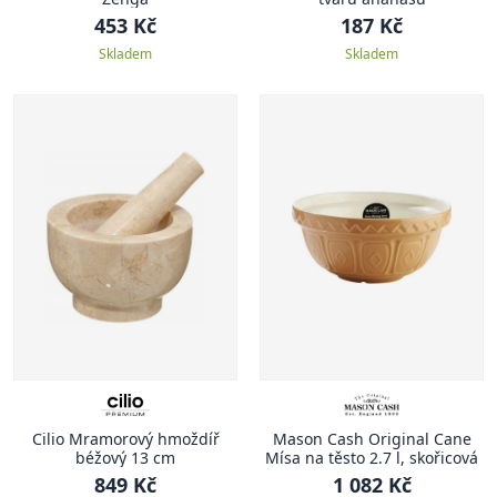
453 Kč
187 Kč
Skladem
Skladem
Cilio Mramorový hmoždíř
Mason Cash Original Cane
béžový 13 cm
Mísa na těsto 2.7 l, skořicová
849 Kč
1 082 Kč