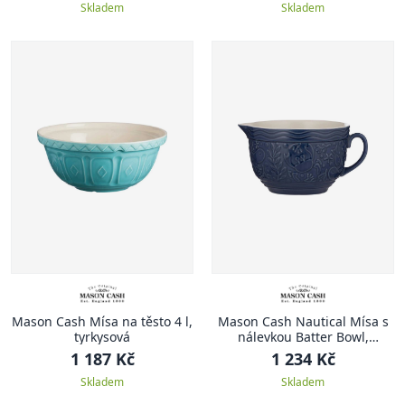
Skladem
Skladem
Mason Cash Mísa na těsto 4 l,
Mason Cash Nautical Mísa s
tyrkysová
nálevkou Batter Bowl,
Nautical, 1.9 l, námořnická
1 187 Kč
1 234 Kč
modrá
Skladem
Skladem