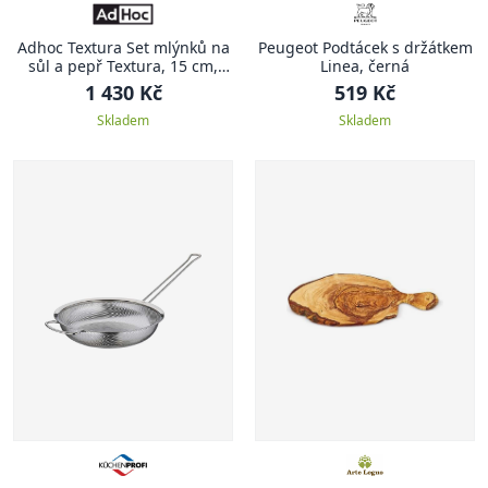
Adhoc Textura Set mlýnků na
Peugeot Podtácek s držátkem
sůl a pepř Textura, 15 cm,
Linea, černá
jasan
1 430 Kč
519 Kč
Skladem
Skladem