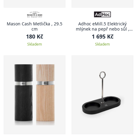
Mason Cash Metlička , 29.5
Adhoc eMill.5 Elektrický
cm
mlýnek na pepř nebo sůl ,
stříbrný
180 Kč
1 695 Kč
Skladem
Skladem