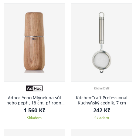
Adhoc Yono Mlýnek na sůl
KitchenCraft Professional
nebo pepř , 18 cm, přírodní
Kuchyňský cedník, 7 cm
dub
1 560 Kč
242 Kč
Skladem
Skladem