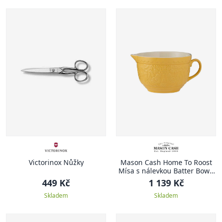
Victorinox Nůžky
Mason Cash Home To Roost
Mísa s nálevkou Batter Bowl,
2.3 l, žlutá
449 Kč
1 139 Kč
Skladem
Skladem