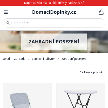
Doprava zdarma na objednávky nad 2000 Kč
DomaciDoplnky.cz
Co hledáte...
ZAHRADNÍ POSEZENÍ
Úvod
/
Zahrada
/
Venkovní nábytek
/
Zahradní posezení
Celkem 2 produktů