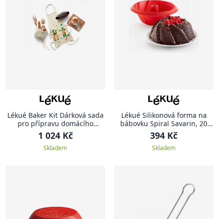
Lékué Baker Kit Dárková sada
Lékué Silikonová forma na
pro přípravu domácího
bábovku Spiral Savarin, 20
chleba
cm, červená
1 024 Kč
394 Kč
Skladem
Skladem