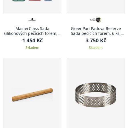
MasterClass Sada
GreenPan Padova Reserve
silikonových pečících forem, 7
Sada pečících forem, 6 ks,
ks
tmavě zelená
1 454 Kč
3 750 Kč
Skladem
Skladem