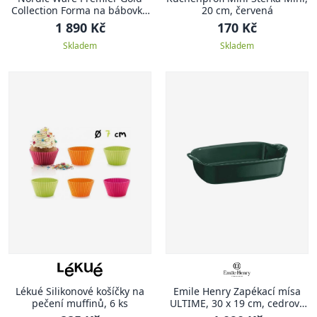
Collection Forma na bábovku
20 cm, červená
včelí úl 3D, zlatá, 2.3 l
1 890 Kč
170 Kč
Skladem
Skladem
Lékué Silikonové košíčky na
Emile Henry Zapékací mísa
pečení muffinů, 6 ks
ULTIME, 30 x 19 cm, cedrově
zelená