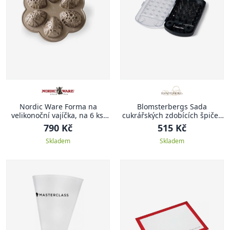
Nordic Ware Forma na
Blomsterbergs Sada
velikonoční vajíčka, na 6 ks,
cukrářských zdobících špiček
karamelová
(24 ks)
790 Kč
515 Kč
Skladem
Skladem