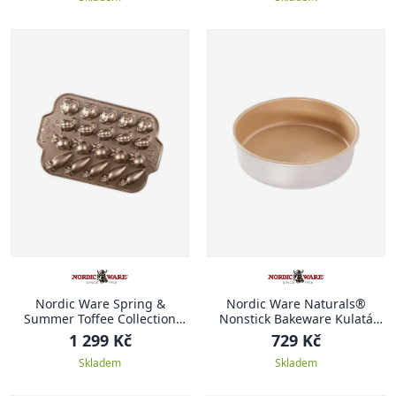
Nordic Ware Spring &
Nordic Ware Naturals®
Summer Toffee Collection
Nonstick Bakeware Kulatá
Forma na mini dortíky ve
nepřilnavá forma, Ø 23 cm
1 299 Kč
729 Kč
tvaru zeleniny, champagne,
Skladem
0.47 l
Skladem