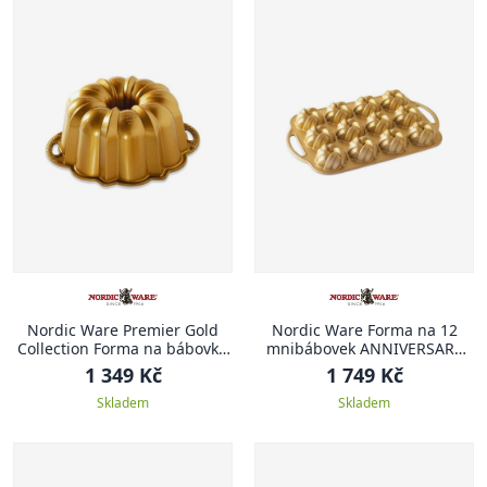
Nordic Ware Premier Gold
Nordic Ware Forma na 12
Collection Forma na bábovku
mnibábovek ANNIVERSARY
20 cm ANNIVERSARY
PROPLETENÁ
1 349 Kč
1 749 Kč
Skladem
Skladem