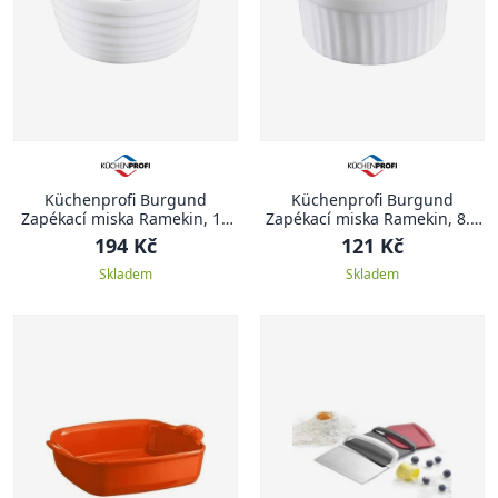
Küchenprofi Burgund
Küchenprofi Burgund
Zapékací miska Ramekin, 11
Zapékací miska Ramekin, 8.8
cm
cm
194 Kč
121 Kč
Skladem
Skladem