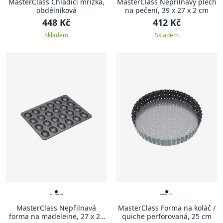
MasterClass Chladící mřížka,
MasterClass Nepřilnavý plech
obdélníková
na pečení, 39 x 27 x 2 cm
448 Kč
412 Kč
Skladem
Skladem
MasterClass Nepřilnavá
MasterClass Forma na koláč /
forma na madeleine, 27 x 21
quiche perforovaná, 25 cm