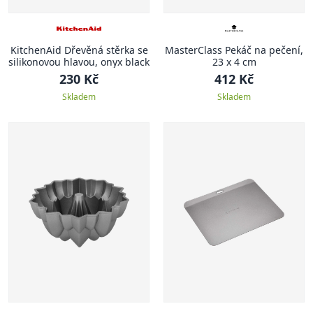
KitchenAid Dřevěná stěrka se
MasterClass Pekáč na pečení,
silikonovou hlavou, onyx black
23 x 4 cm
230 Kč
412 Kč
Skladem
Skladem