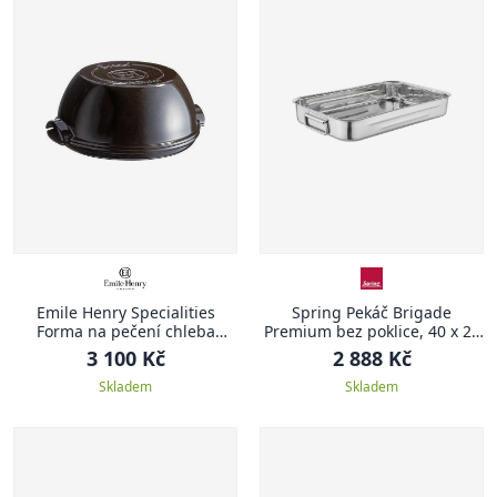
Emile Henry Specialities
Spring Pekáč Brigade
Forma na pečení chleba
Premium bez poklice, 40 x 26
Specialities 32,5 x 29,5 cm
cm
3 100 Kč
2 888 Kč
antracitová Charcoal
Skladem
Skladem