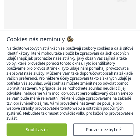
Cookies nás neminuly
Emile Henry Ultime Zapékací
Küchenprofi Bake 3 dílný set
Na těchto webových stránkách se používají soubory cookies a další síťové
čtvercová mísa Ultime, 28 x 24
pomocníků na pečení
identifikátory, které mohou také sloužit ke zpracování dalších osobních
cm, oranžová Toscane
1 090 Kč
364 Kč
údajů (např. jak procházíte naše stránky, jaký obsah Vás zajímá a také
volby, které provedete pomocí tohoto okna). Tyto identifikátory
Skladem
Skladem
používáme pro provoz stránek. Tyto údaje nám pomáhají provozovat a
zlepšovat naše služby. Můžeme Vám také doporučovat obsah na základě
Vašich preferencí. Pro některé účely zpracování takto získaných údajů je
potřeba Váš souhlas. Svůj souhlas můžete změnit nebo odvolat pomocí
Upravit nastavení. V případě, že se rozhodnete souhlas neudělit či jej
odvoláte, nebudeme Vám moci doručovat personalizovaný obsah a/nebo
se Vám bude méně relevantní. Některé údaje zpracováváme na základě
tzv. oprávněného zájmu. Vámi provedené nastavení se použije pro
webové stránky provozovatele tohoto webu a ostatních podpůrných
systémů. Nebudete tak muset provádět volbu pro každého provozovatele
zvlášť.
Souhlasím
Pouze nezbytné