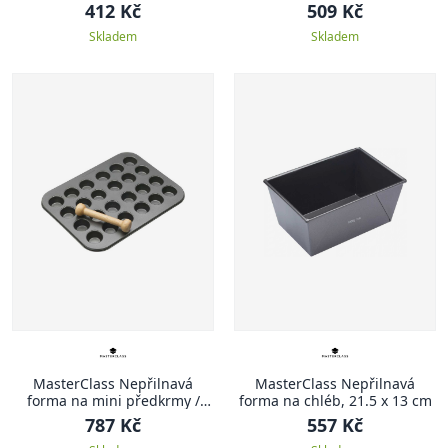
cm
412 Kč
509 Kč
Skladem
Skladem
MasterClass Nepřilnavá
MasterClass Nepřilnavá
forma na mini předkrmy /
forma na chléb, 21.5 x 13 cm
dezerty, s tloučkem, 35 x 27
787 Kč
557 Kč
cm