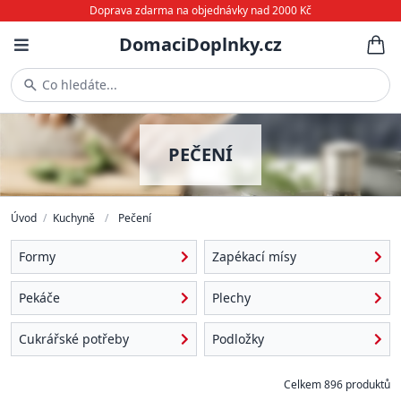
Doprava zdarma na objednávky nad 2000 Kč
DomaciDoplnky.cz
Co hledáte...
PEČENÍ
Úvod
/
Kuchyně
/
Pečení
Formy
Zapékací mísy
Pekáče
Plechy
Cukrářské potřeby
Podložky
Celkem 896 produktů