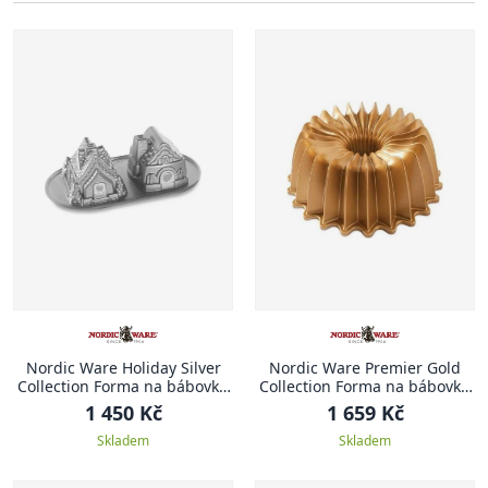
Nordic Ware Holiday Silver
Nordic Ware Premier Gold
Collection Forma na bábovku
Collection Forma na bábovku
DOMEČKY
Brilliance, 26 cm
1 450 Kč
1 659 Kč
Skladem
Skladem