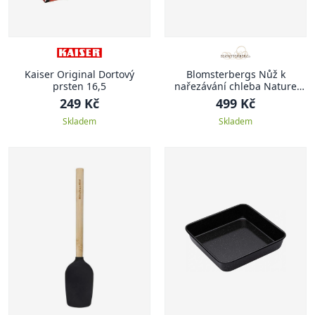
Kaiser Original Dortový
Blomsterbergs Nůž k
prsten 16,5
nařezávání chleba Nature
19,3cm
249 Kč
499 Kč
Skladem
Skladem