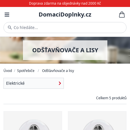
Doprava zdarma na objednávky nad 2000 Kč
DomaciDoplnky.cz
Co hledáte...
ODŠŤAVŇOVAČE A LISY
Úvod
/
Spotřebiče
/
Odšťavňovače a lisy
Elektrické
Celkem 5 produktů