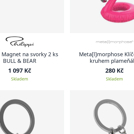
i Magnet na svorky 2 ks
Meta[l]morphose Klíč
BULL & BEAR
kruhem plameňá
1 097 Kč
280 Kč
Skladem
Skladem