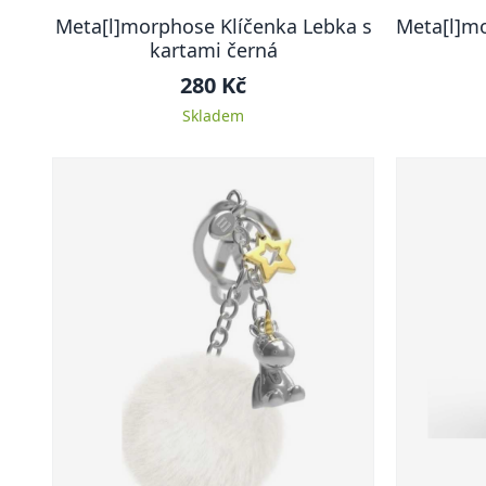
Meta[l]morphose Klíčenka Lebka s
Meta[l]m
kartami černá
280 Kč
Skladem