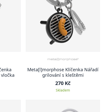
čenka
Meta[l]morphose Klíčenka Nářadí
 vločka
grilování s kleštěmi
270 Kč
Skladem