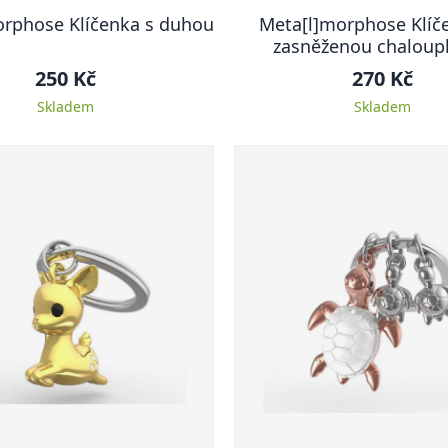
orphose Klíčenka s duhou
Meta[l]morphose Klíč
zasněženou chaloup
stromkem
250 Kč
270 Kč
Skladem
Skladem