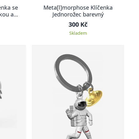
enka se
Meta[l]morphose Klíčenka
kou a
Jednorožec barevný
300 Kč
Skladem