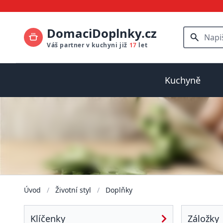
DomaciDoplnky.cz
Váš partner v kuchyni již
17
let
Kuchyně
Úvod
/
Životní styl
/
Doplňky
Klíčenky
Záložky