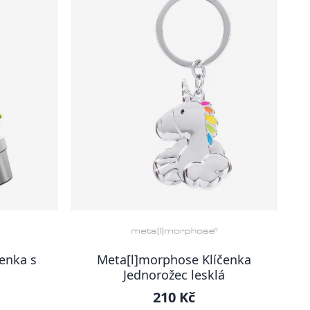
enka s
Meta[l]morphose Klíčenka
Jednorožec lesklá
210 Kč