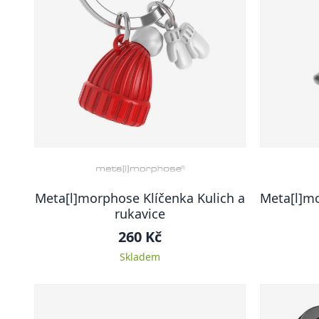
Meta[l]morphose Klíčenka Kulich a
Meta[l]m
rukavice
260 Kč
Skladem