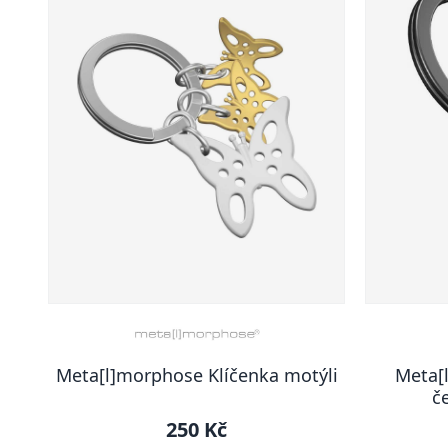
Meta[l]morphose Klíčenka motýli
Meta[
č
250 Kč