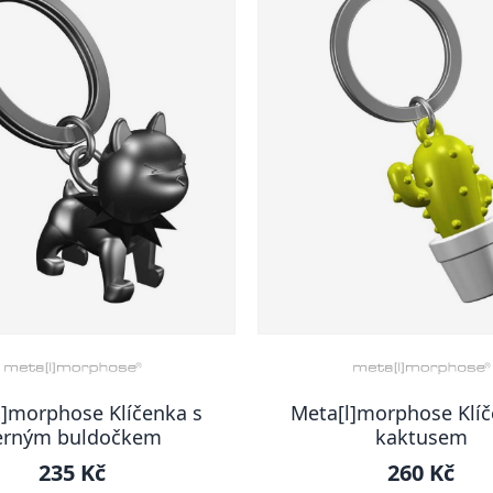
l]morphose Klíčenka s
Meta[l]morphose Klíč
erným buldočkem
kaktusem
235 Kč
260 Kč