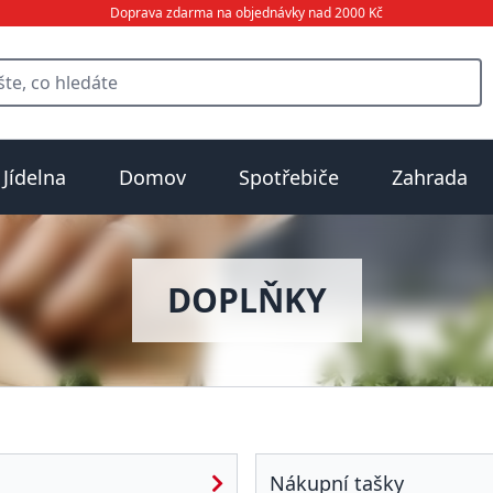
Doprava zdarma na objednávky nad 2000 Kč
Jídelna
Domov
Spotřebiče
Zahrada
DOPLŇKY
Nákupní tašky