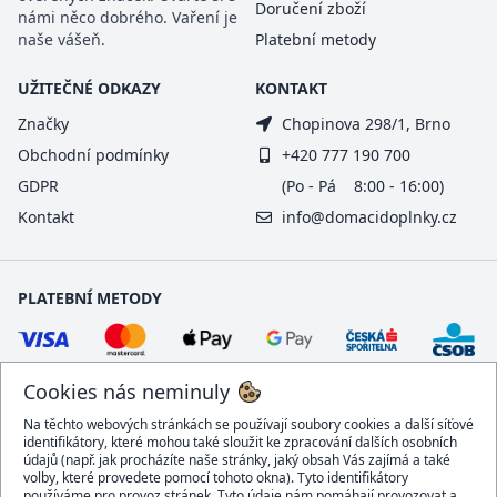
Doručení zboží
námi něco dobrého. Vaření je
naše vášeň.
Platební metody
UŽITEČNÉ ODKAZY
KONTAKT
Značky
Chopinova 298/1, Brno
Obchodní podmínky
+420 777 190 700
GDPR
(Po - Pá 8:00 - 16:00)
Kontakt
info@domacidoplnky.cz
PLATEBNÍ METODY
Cookies nás neminuly
Na těchto webových stránkách se používají soubory cookies a další síťové
identifikátory, které mohou také sloužit ke zpracování dalších osobních
údajů (např. jak procházíte naše stránky, jaký obsah Vás zajímá a také
volby, které provedete pomocí tohoto okna). Tyto identifikátory
používáme pro provoz stránek. Tyto údaje nám pomáhají provozovat a