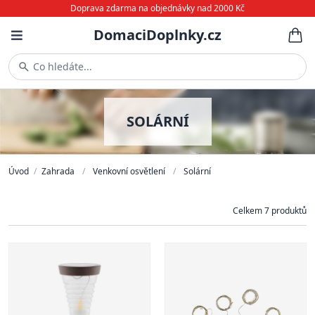
Doprava zdarma na objednávky nad 2000 Kč
DomaciDoplnky.cz
Co hledáte...
SOLÁRNÍ
Úvod
/
Zahrada
/
Venkovní osvětlení
/
Solární
Celkem 7 produktů