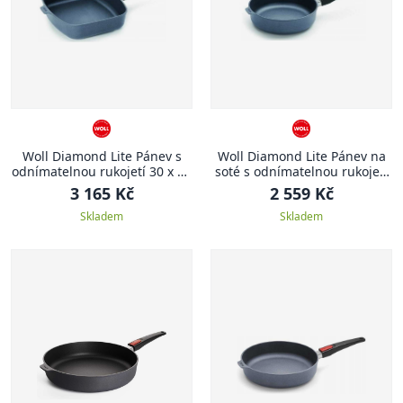
Woll Diamond Lite Pánev s
Woll Diamond Lite Pánev na
odnímatelnou rukojetí 30 x 26
soté s odnímatelnou rukojetí
cm
24 x 7 cm 2,5 l
3 165 Kč
2 559 Kč
Skladem
Skladem