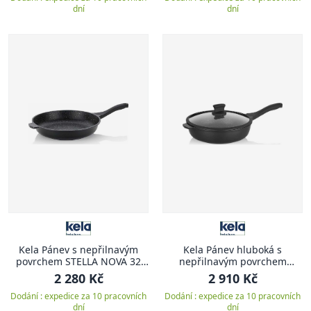
dní
dní
Kela Pánev s nepřilnavým
Kela Pánev hluboká s
povrchem STELLA NOVA 32
nepřilnavým povrchem
cm
STELLA NOVA 28 cm
2 280 Kč
2 910 Kč
Dodání : expedice za 10 pracovních
Dodání : expedice za 10 pracovních
dní
dní