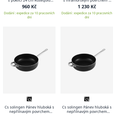
s poklicí 24 cm Rosegold
s mramorovým povrchem a
Metallic Line
poklicí 28 cm Rosegold
960 Kč
1 230 Kč
Metallic Line
Dodání : expedice za 10 pracovních
Dodání : expedice za 10 pracovních
dní
dní
Cs solingen Pánev hluboká s
Cs solingen Pánev hluboká s
nepřilnavým povrchem
nepřilnavým povrchem
Solaris Pro 24 cm
Solaris Pro 28 cm