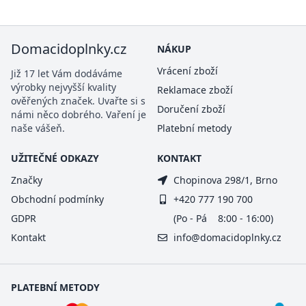
Domacidoplnky.cz
NÁKUP
Vrácení zboží
Již 17 let Vám dodáváme
výrobky nejvyšší kvality
Reklamace zboží
ověřených značek. Uvařte si s
Doručení zboží
námi něco dobrého. Vaření je
naše vášeň.
Platební metody
UŽITEČNÉ ODKAZY
KONTAKT
Značky
Chopinova 298/1, Brno
Obchodní podmínky
+420 777 190 700
GDPR
(Po - Pá 8:00 - 16:00)
Kontakt
info@domacidoplnky.cz
PLATEBNÍ METODY