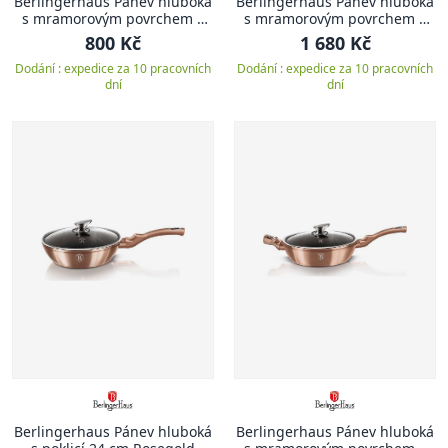
Berlingerhaus Pánev hluboká
Berlingerhaus Pánev hluboká
s mramorovým povrchem a
s mramorovým povrchem a
poklicí 24 cm Burgundy
poklicí 32 cm Burgundy
800 Kč
1 680 Kč
Metallic Line
Metallic Line
Dodání : expedice za 10 pracovních
Dodání : expedice za 10 pracovních
dní
dní
Berlingerhaus Pánev hluboká
Berlingerhaus Pánev hluboká