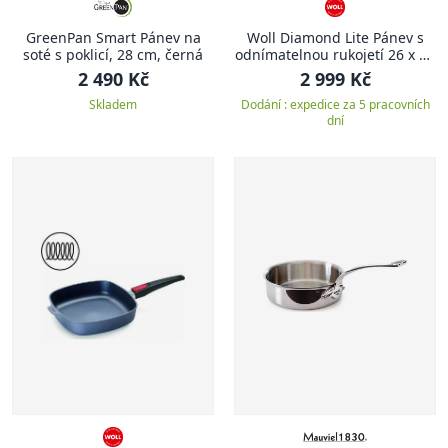
GreenPan Smart Pánev na
Woll Diamond Lite Pánev s
soté s poklicí, 28 cm, černá
odnímatelnou rukojetí 26 x 26
cm
2 490 Kč
2 999 Kč
Skladem
Dodání : expedice za 5 pracovních
dní