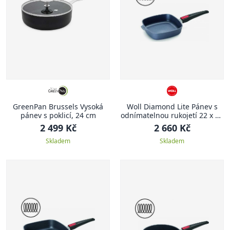
GreenPan Brussels Vysoká
Woll Diamond Lite Pánev s
pánev s poklicí, 24 cm
odnímatelnou rukojetí 22 x 22
cm
2 499 Kč
2 660 Kč
Skladem
Skladem