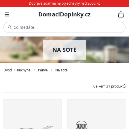
Doprava zdarma na objednávky nad 2000 Kč
DomaciDoplnky.cz
Co hledáte...
NA SOTÉ
Úvod
/
Kuchyně
/
Pánve
/
Na soté
Celkem 31 produktů