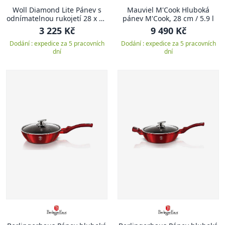
Woll Diamond Lite Pánev s
Mauviel M'Cook Hluboká
odnímatelnou rukojetí 28 x 28
pánev M'Cook, 28 cm / 5.9 l
cm
3 225 Kč
9 490 Kč
Dodání : expedice za 5 pracovních
Dodání : expedice za 5 pracovních
dní
dní