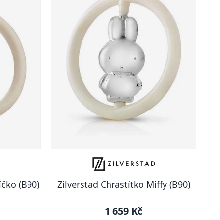
íčko (B90)
Zilverstad Chrastítko Miffy (B90)
1 659 Kč