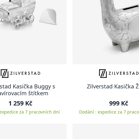
rstad Kasička Buggy s
Zilverstad Kasička Ž
avírovacím štítkem
1 259 Kč
999 Kč
 expedice za 7 pracovních dní
Dodání : expedice za 7 praco