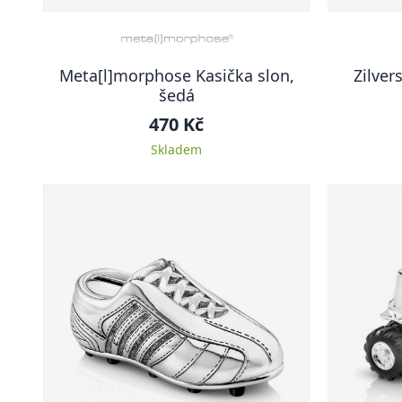
Meta[l]morphose Kasička slon,
Zilver
šedá
470 Kč
Skladem