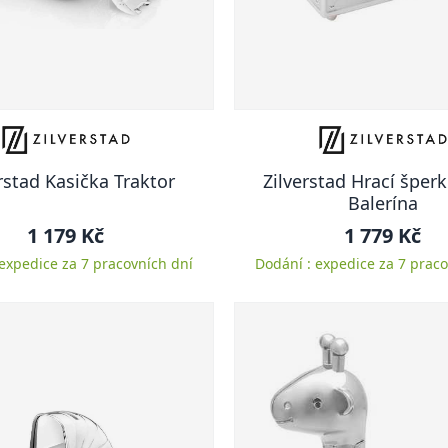
rstad Kasička Traktor
Zilverstad Hrací šper
Balerína
1 179 Kč
1 779 Kč
 expedice za 7 pracovních dní
Dodání : expedice za 7 praco