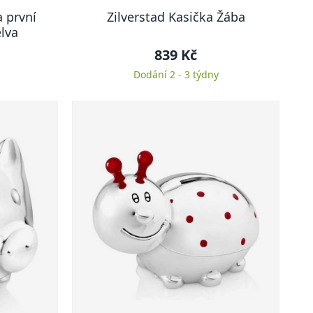
a první
Zilverstad Kasička Žába
lva
839 Kč
Dodání 2 - 3 týdny