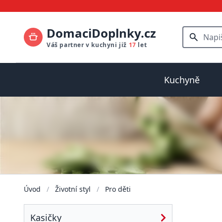
DomaciDoplnky.cz
Váš partner v kuchyni již
17
let
Kuchyně
Úvod
/
Životní styl
/
Pro děti
Kasičky