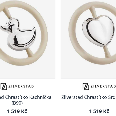
tad Chrastítko Kachnička
Zilverstad Chrastítko Srd
(B90)
1 519 Kč
1 519 Kč