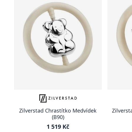
Zilverstad Chrastítko Medvídek
Zilvers
(B90)
1 519 Kč