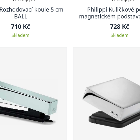
 Rozhodovací koule 5 cm
Philippi Kuličkové p
BALL
magnetickém podstavc
LUCY
710 Kč
728 Kč
Skladem
Skladem