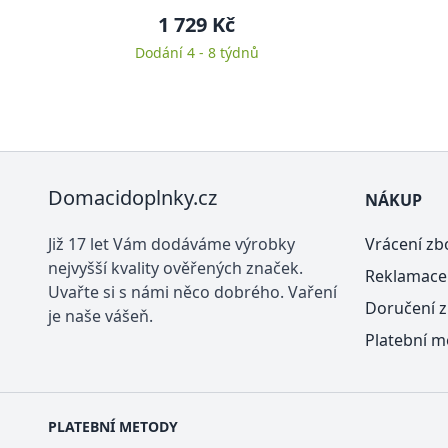
1 729 Kč
Dodání 4 - 8 týdnů
Domacidoplnky.cz
NÁKUP
Již 17 let Vám dodáváme výrobky
Vrácení zb
nejvyšší kvality ověřených značek.
Reklamace
Uvařte si s námi něco dobrého. Vaření
Doručení z
je naše vášeň.
Platební m
PLATEBNÍ METODY