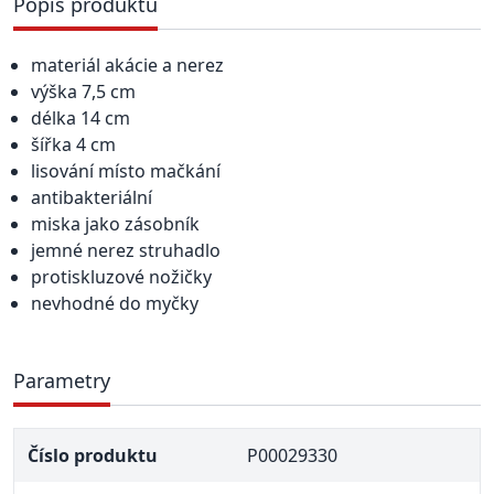
Popis produktu
materiál akácie a nerez
výška 7,5 cm
délka 14 cm
šířka 4 cm
lisování místo mačkání
antibakteriální
miska jako zásobník
jemné nerez struhadlo
protiskluzové nožičky
nevhodné do myčky
Parametry
Číslo produktu
P00029330