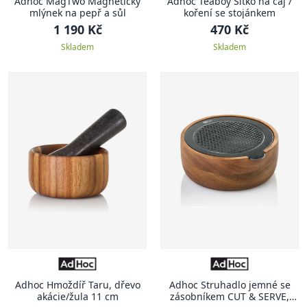
Adhoc MagTwo Magnetický
Adhoc Teaboy Sítko na čaj /
mlýnek na pepř a sůl
koření se stojánkem
1 190 Kč
470 Kč
Skladem
Skladem
Adhoc Hmoždíř Taru, dřevo
Adhoc Struhadlo jemné se
akácie/žula 11 cm
zásobníkem CUT & SERVE,