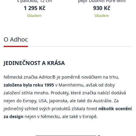
s paličkou, 12 cm
pepř Duomill Pure Mini
1 295 Kč
930 Kč
Skladem
Skladem
O Adhoc
JEDINEČNOST A KRÁSA
Německá značka AdHoc® je poměrně nováčkem na trhu,
založena byla roku 1995
v Mannheimu, avšak od doby
založení stihla mnoho. Produkty, které značka nabízí dodává
nejen do Evropy, USA, Japonska, ale také do Austrálie. Za
jedinečný vzhled svých produktů získala hned
několik ocenění
za design
nejen v Německu, ale také v Evropě.