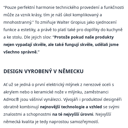
“Pouze perfektní harmonie technického provedení a funkčnosti
může za vznik krásy, tím je náš úkol komplikovaný a
mnohostranný.” To zmiňuje Walter Gropius jako sjednocení
funkce a estetiky, a právě to platí také pro doplňky do kuchyně
a ke stolu. Dle jejich slov:
“Protože pokud naše produkty
nejen vypadají skvěle, ale také fungují skvěle, udělali jsme
všechno správně.”
DESIGN VYROBENÝ V NĚMECKU
Ať už se jedná o první elektrický mlýnek z nerezové oceli s
akrylem nebo o keramické nože v mlýnku, zaměstnanci
AdHoc® jsou vášniví vynálezci. Vývojáři i produktoví designéři
obratně kombinují
nejnovější technologie a vzhled
se svými
znalostmi a schopnostmi
na té nejvyšší úrovni
. Nejvyšší
německá kvalita je tedy naprostou samozřejmostí.