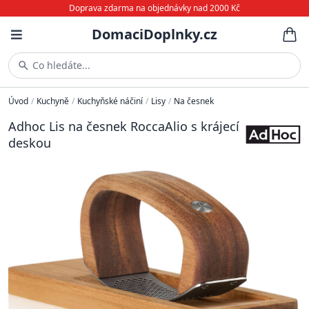
Doprava zdarma na objednávky nad 2000 Kč
DomaciDoplnky.cz
Co hledáte...
Úvod
/
Kuchyně
/
Kuchyňské náčiní
/
Lisy
/
Na česnek
Adhoc Lis na česnek RoccaAlio s krájecí
deskou