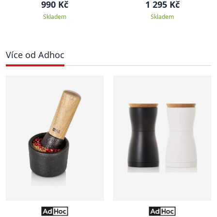
černý
990 Kč
1 295 Kč
Skladem
Skladem
Více od Adhoc