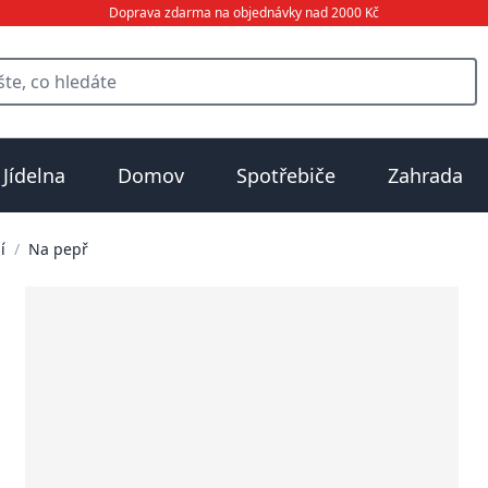
Doprava zdarma na objednávky nad 2000 Kč
Jídelna
Domov
Spotřebiče
Zahrada
í
/
Na pepř