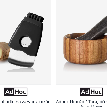
uhadlo na zázvor / citrón
Adhoc Hmoždíř Taru, dře
žula 11 cm