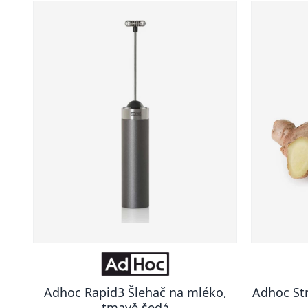
Adhoc Rapid3 Šlehač na mléko,
Adhoc Str
tmavě šedá