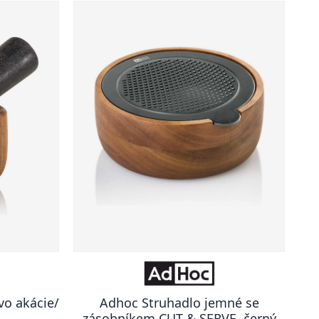
vo akácie/
Adhoc Struhadlo jemné se
zásobníkem CUT & SERVE, černý