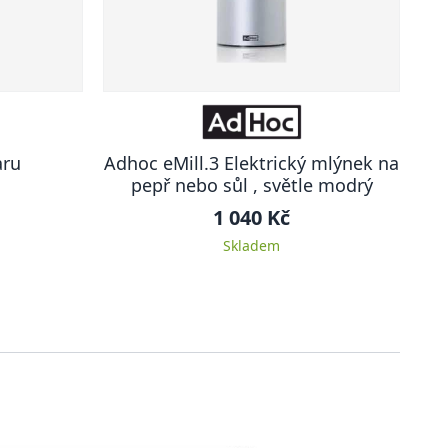
aru
Adhoc eMill.3 Elektrický mlýnek na
pepř nebo sůl , světle modrý
1 040 Kč
Skladem