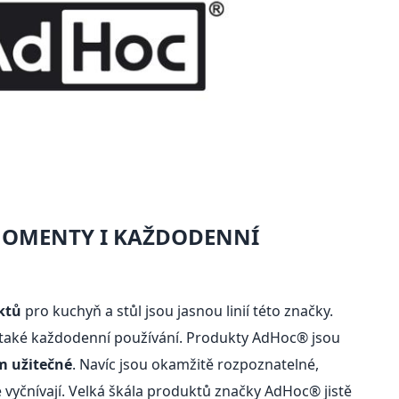
MOMENTY I KAŽDODENNÍ
ktů
pro kuchyň a stůl jsou jasnou linií této značky.
e také každodenní používání. Produkty AdHoc® jsou
m užitečné
. Navíc jsou okamžitě rozpoznatelné,
vyčnívají. Velká škála produktů značky AdHoc® jistě