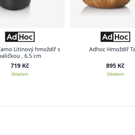
amo Litinový hmoždíř s
Adhoc Hmoždíř T
paličkou , 6.5 cm
719 Kč
895 Kč
Skladem
Skladem