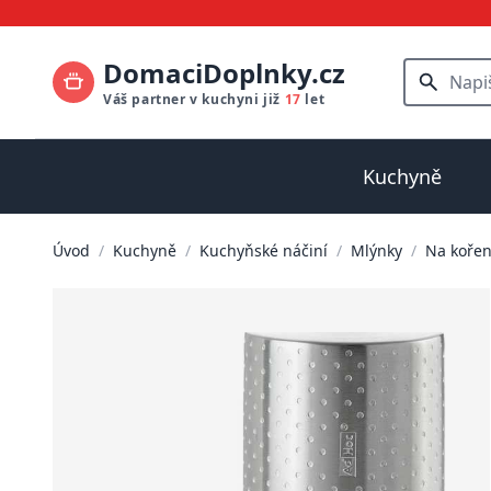
DomaciDoplnky.cz
Váš partner v kuchyni již
17
let
Kuchyně
Úvod
/
Kuchyně
/
Kuchyňské náčiní
/
Mlýnky
/
Na kořen