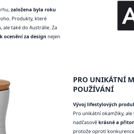
trhu,
založena byla roku
oho. Produkty, které
 ale také do Austrálie. Za
k ocenění za design
nejen
PRO UNIKÁTNÍ 
POUŽÍVÁNÍ
Vývoj lifestylových produ
Pro unikátní okamžiky, al
nadčasově
krásné a přito
protože oproti konkurence 