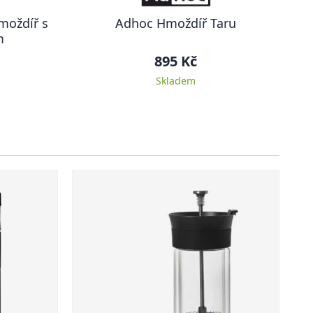
moždíř s
Adhoc Hmoždíř Taru
m
895 Kč
Skladem