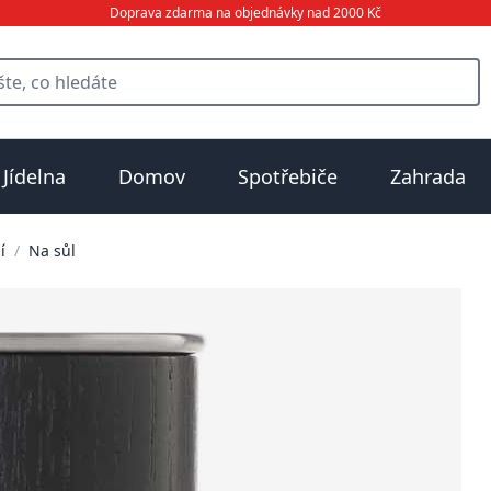
Doprava zdarma na objednávky nad 2000 Kč
Jídelna
Domov
Spotřebiče
Zahrada
í
/
Na sůl