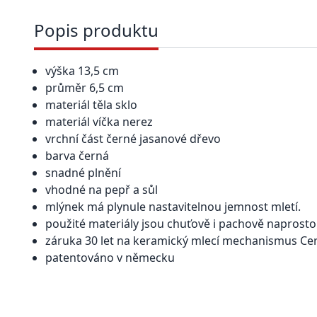
Popis produktu
výška 13,5 cm
průměr 6,5 cm
materiál těla sklo
materiál víčka nerez
vrchní část černé jasanové dřevo
barva černá
snadné plnění
vhodné na pepř a sůl
mlýnek má plynule nastavitelnou jemnost mletí.
použité materiály jsou chuťově i pachově naprosto
záruka 30 let na keramický mlecí mechanismus Ce
patentováno v německu