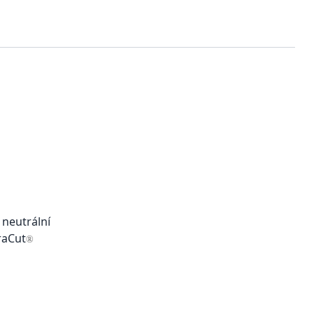
 neutrální
raCut
®