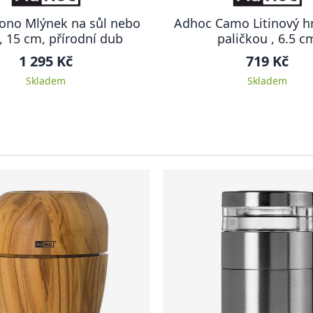
ono Mlýnek na sůl nebo
Adhoc Camo Litinový h
, 15 cm, přírodní dub
paličkou , 6.5 c
1 295 Kč
719 Kč
Skladem
Skladem