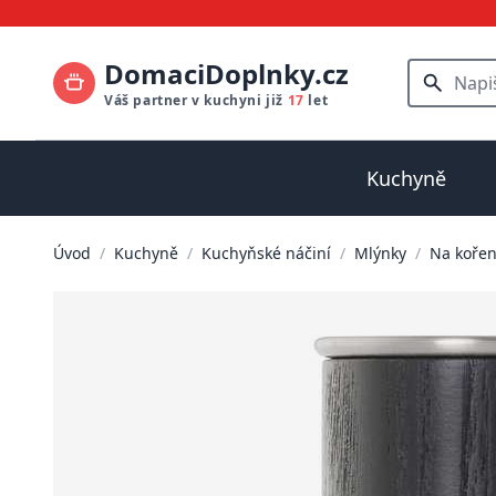
DomaciDoplnky.cz
Váš partner v kuchyni již
17
let
Kuchyně
Úvod
/
Kuchyně
/
Kuchyňské náčiní
/
Mlýnky
/
Na kořen