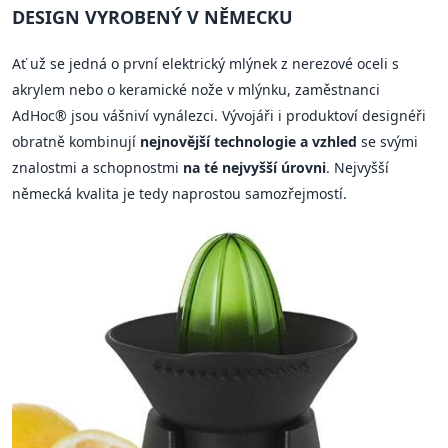
DESIGN VYROBENÝ V NĚMECKU
Ať už se jedná o první elektrický mlýnek z nerezové oceli s
akrylem nebo o keramické nože v mlýnku, zaměstnanci
AdHoc® jsou vášniví vynálezci. Vývojáři i produktoví designéři
obratně kombinují
nejnovější technologie a vzhled
se svými
znalostmi a schopnostmi
na té nejvyšší úrovni
. Nejvyšší
německá kvalita je tedy naprostou samozřejmostí.