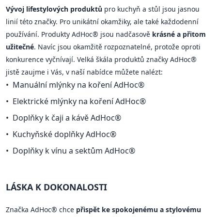
Vývoj lifestylových produktů
pro kuchyň a stůl jsou jasnou
linií této značky. Pro unikátní okamžiky, ale také každodenní
používání. Produkty AdHoc® jsou nadčasově
krásné a přitom
užitečné
. Navíc jsou okamžitě rozpoznatelné, protože oproti
konkurence vyčnívají. Velká škála produktů značky AdHoc®
jistě zaujme i Vás, v naší nabídce můžete nalézt:
Manuální mlýnky na koření AdHoc®
Elektrické mlýnky na koření AdHoc®
Doplňky k čaji a kávě AdHoc®
Kuchyňské doplňky AdHoc®
Doplňky k vínu a sektům AdHoc®
LÁSKA K DOKONALOSTI
Značka AdHoc® chce
přispět ke spokojenému a stylovému