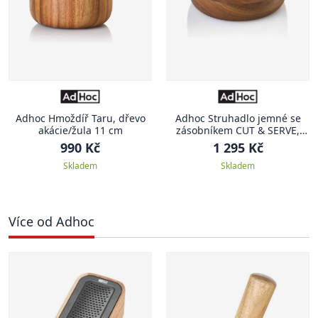
Adhoc Hmoždíř Taru, dřevo
Adhoc Struhadlo jemné se
akácie/žula 11 cm
zásobníkem CUT & SERVE,
černý
990 Kč
1 295 Kč
Skladem
Skladem
Více od Adhoc