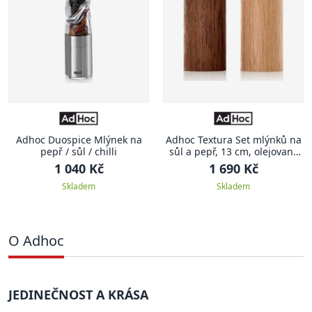
Adhoc Duospice Mlýnek na
Adhoc Textura Set mlýnků na
pepř / sůl / chilli
sůl a pepř, 13 cm, olejovaný
dub
1 040 Kč
1 690 Kč
Skladem
Skladem
O Adhoc
JEDINEČNOST A KRÁSA