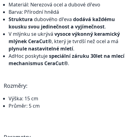
Materiál: Nerezová ocel a dubové dřevo
Barva: Přírodní hnědá
Struktura
dubového dřeva
dodává každému
kousku svou jedinečnost a vyjímečnost
.
V mlýnku se ukrývá
vysoce výkonný keramický
mlýnek CeraCut®
, který je tvrdší než ocel a má
plynule nastavitelné mletí
.
AdHoc poskytuje
speciální záruku 30let na mlecí
mechanismus CeraCut®
.
Rozměry:
Výška: 15 cm
Průměr: 5 cm