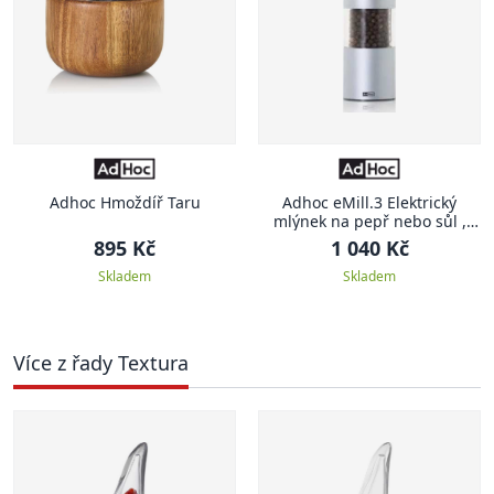
Adhoc Hmoždíř Taru
Adhoc eMill.3 Elektrický
mlýnek na pepř nebo sůl ,
světle modrý
895 Kč
1 040 Kč
Skladem
Skladem
Více z řady Textura