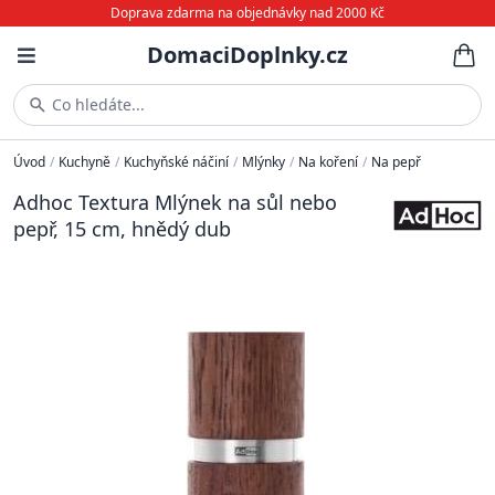
Doprava zdarma na objednávky nad 2000 Kč
DomaciDoplnky.cz
Co hledáte...
Úvod
/
Kuchyně
/
Kuchyňské náčiní
/
Mlýnky
/
Na koření
/
Na pepř
Adhoc Textura Mlýnek na sůl nebo
pepř, 15 cm, hnědý dub