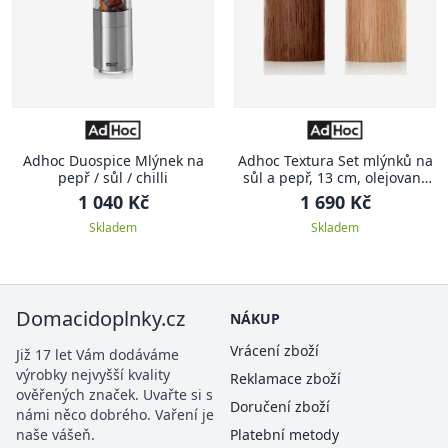
Adhoc Duospice Mlýnek na
Adhoc Textura Set mlýnků na
pepř / sůl / chilli
sůl a pepř, 13 cm, olejovaný
dub
1 040 Kč
1 690 Kč
Skladem
Skladem
Domacidoplnky.cz
NÁKUP
Vrácení zboží
Již 17 let Vám dodáváme
výrobky nejvyšší kvality
Reklamace zboží
ověřených značek. Uvařte si s
Doručení zboží
námi něco dobrého. Vaření je
naše vášeň.
Platební metody