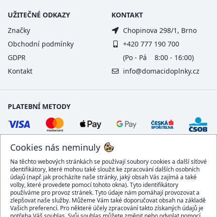
UŽITEČNÉ ODKAZY
KONTAKT
Značky
Chopinova 298/1, Brno
Obchodní podmínky
+420 777 190 700
GDPR
(Po - Pá 8:00 - 16:00)
Kontakt
info@domacidoplnky.cz
PLATEBNÍ METODY
Cookies nás neminuly
Na těchto webových stránkách se používají soubory cookies a další síťové
identifikátory, které mohou také sloužit ke zpracování dalších osobních
údajů (např. jak procházíte naše stránky, jaký obsah Vás zajímá a také
volby, které provedete pomocí tohoto okna). Tyto identifikátory
používáme pro provoz stránek. Tyto údaje nám pomáhají provozovat a
DOPRAVCI
zlepšovat naše služby. Můžeme Vám také doporučovat obsah na základě
Vašich preferencí. Pro některé účely zpracování takto získaných údajů je
potřeba Váš souhlas. Svůj souhlas můžete změnit nebo odvolat pomocí