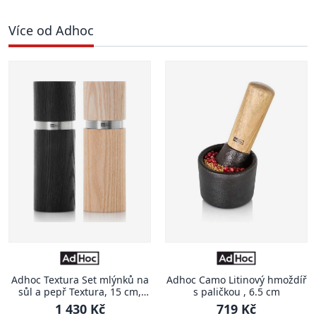
Více od Adhoc
Adhoc Textura Set mlýnků na
Adhoc Camo Litinový hmoždíř
sůl a pepř Textura, 15 cm,
s paličkou , 6.5 cm
jasan
1 430 Kč
719 Kč