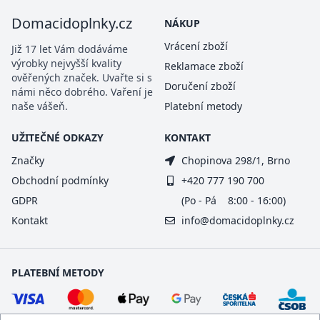
Domacidoplnky.cz
NÁKUP
Vrácení zboží
Již 17 let Vám dodáváme
výrobky nejvyšší kvality
Reklamace zboží
ověřených značek. Uvařte si s
Doručení zboží
námi něco dobrého. Vaření je
naše vášeň.
Platební metody
UŽITEČNÉ ODKAZY
KONTAKT
Značky
Chopinova 298/1, Brno
Obchodní podmínky
+420 777 190 700
GDPR
(Po - Pá 8:00 - 16:00)
Kontakt
info@domacidoplnky.cz
PLATEBNÍ METODY