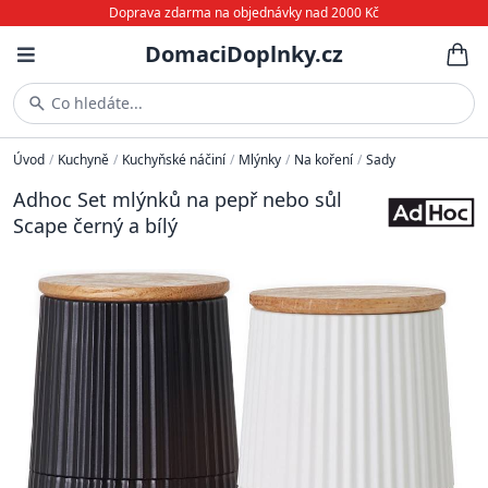
Doprava zdarma na objednávky nad 2000 Kč
DomaciDoplnky.cz
Co hledáte...
Úvod
/
Kuchyně
/
Kuchyňské náčiní
/
Mlýnky
/
Na koření
/
Sady
Adhoc Set mlýnků na pepř nebo sůl
Scape černý a bílý