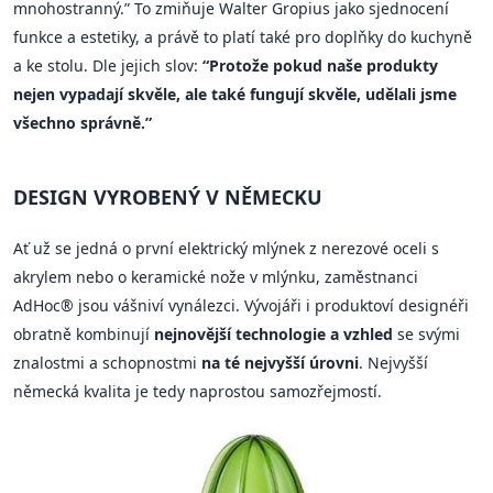
mnohostranný.” To zmiňuje Walter Gropius jako sjednocení
funkce a estetiky, a právě to platí také pro doplňky do kuchyně
a ke stolu. Dle jejich slov:
“Protože pokud naše produkty
nejen vypadají skvěle, ale také fungují skvěle, udělali jsme
všechno správně.”
DESIGN VYROBENÝ V NĚMECKU
Ať už se jedná o první elektrický mlýnek z nerezové oceli s
akrylem nebo o keramické nože v mlýnku, zaměstnanci
AdHoc® jsou vášniví vynálezci. Vývojáři i produktoví designéři
obratně kombinují
nejnovější technologie a vzhled
se svými
znalostmi a schopnostmi
na té nejvyšší úrovni
. Nejvyšší
německá kvalita je tedy naprostou samozřejmostí.