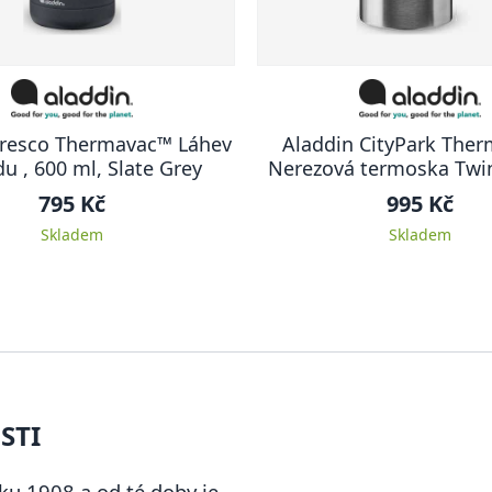
Fresco Thermavac™ Láhev
Aladdin CityPark The
u , 600 ml, Slate Grey
Nerezová termoska Twin Cup 1 l,
šedivá
795 Kč
995 Kč
Skladem
Skladem
STI
ku 1908 a od té doby je