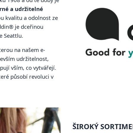
rné a udržitelné
u kvalitu a odolnost ze
ddin® je dceřinou
e Seattlu.
kterou na našem e-
evším udržitelnost,
jí vším, co vytvářejí.
které působí revoluci v
ŠIROKÝ SORTIM