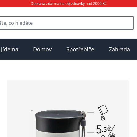
Doprava zdarma na objednávky nad 2000 Kč
Jídelna
Domov
Spotřebiče
Zahrada