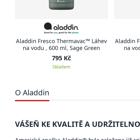
Aladdin Fresco Thermavac™ Láhev
Aladdin 
na vodu , 600 ml, Sage Green
na vod
795 Kč
Skladem
O Aladdin
VÁŠEŇ KE KVALITĚ A UDRŽITELNO
Americká značka Aladdin® byla založena již ro