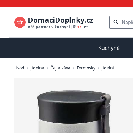
DomaciDoplnky.cz
Váš partner v kuchyni již
17
let
Kuchyně
Úvod
/
Jídelna
/
Čaj a káva
/
Termosky
/
Jídelní