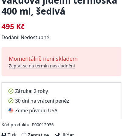
vakuová jídelní termoska
400 ml, šedivá
495 Kč
Dodání: Nedostupné
Momentálně není skladem
Zeptat se na termín naskladnění
Záruka: 2 roky
30 dní na vrácení peněz
Země původu USA
Kód produktu: P00012036
Tisk
Zeptat se
Hlídat