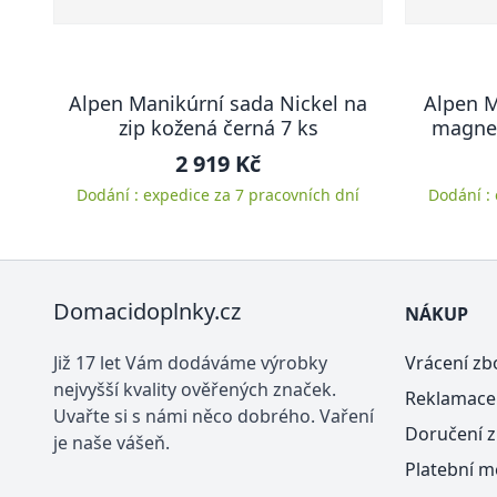
Alpen Manikúrní sada Nickel na
Alpen M
zip kožená černá 7 ks
magnet
2 919 Kč
Dodání : expedice za 7 pracovních dní
Dodání :
Domacidoplnky.cz
NÁKUP
Již 17 let Vám dodáváme výrobky
Vrácení zb
nejvyšší kvality ověřených značek.
Reklamace
Uvařte si s námi něco dobrého. Vaření
Doručení z
je naše vášeň.
Platební m