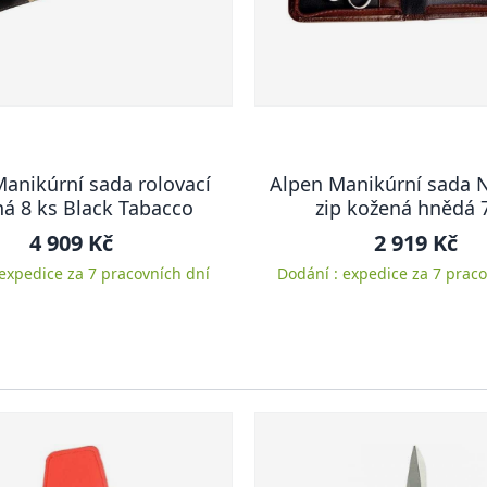
anikúrní sada rolovací
Alpen Manikúrní sada N
á 8 ks Black Tabacco
zip kožená hnědá 
4 909 Kč
2 919 Kč
 expedice za 7 pracovních dní
Dodání : expedice za 7 praco