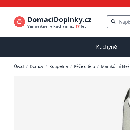
DomaciDoplnky.cz
Váš partner v kuchyni již
17
let
Kuchyně
Úvod
/
Domov
/
Koupelna
/
Péče o tělo
/
Manikúrní kleš