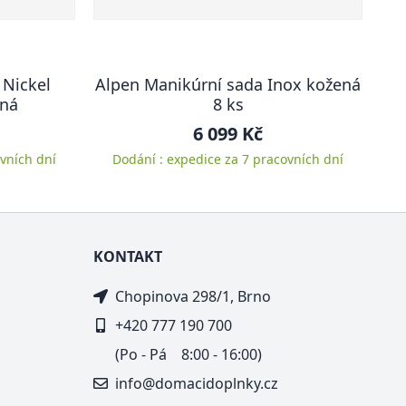
 Nickel
Alpen Manikúrní sada Inox kožená
ená
8 ks
6 099 Kč
vních dní
Dodání : expedice za 7 pracovních dní
KONTAKT
Chopinova 298/1, Brno
+420 777 190 700
(Po - Pá 8:00 - 16:00)
info@domacidoplnky.cz