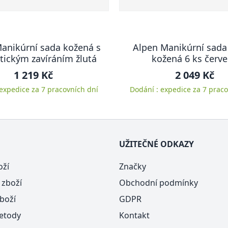
anikúrní sada kožená s
Alpen Manikúrní sada
ickým zavíráním žlutá
kožená 6 ks červ
1 219 Kč
2 049 Kč
 expedice za 7 pracovních dní
Dodání : expedice za 7 praco
UŽITEČNÉ ODKAZY
oží
Značky
 zboží
Obchodní podmínky
boží
GDPR
etody
Kontakt