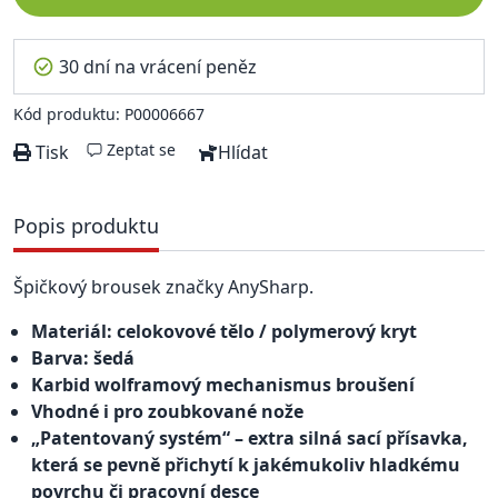
30 dní na vrácení peněz
Kód produktu: P00006667
Zeptat se
Tisk
Hlídat
Popis produktu
Špičkový brousek značky AnySharp.
Materiál: celokovové tělo / polymerový kryt
Barva: šedá
Karbid wolframový mechanismus broušení
Vhodné i pro zoubkované nože
„Patentovaný systém“ – extra silná sací přísavka,
která se pevně přichytí k jakémukoliv hladkému
povrchu či pracovní desce