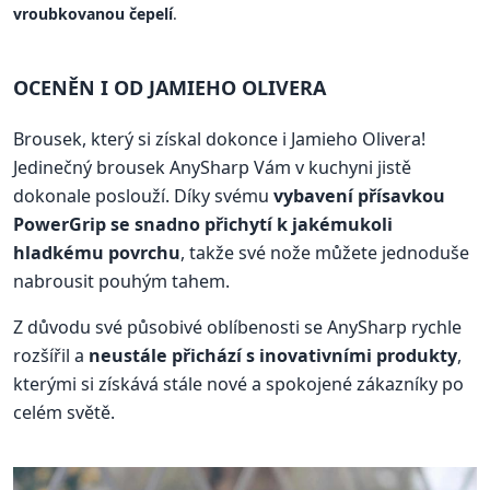
vroubkovanou čepelí
.
OCENĚN I OD JAMIEHO OLIVERA
Brousek, který si získal dokonce i Jamieho Olivera!
Jedinečný brousek AnySharp Vám v kuchyni jistě
dokonale poslouží. Díky svému
vybavení přísavkou
PowerGrip se snadno přichytí k jakémukoli
hladkému povrchu
, takže své nože můžete jednoduše
nabrousit pouhým tahem.
Z důvodu své působivé oblíbenosti se AnySharp rychle
rozšířil a
neustále přichází s inovativními produkty
,
kterými si získává stále nové a spokojené zákazníky po
celém světě.