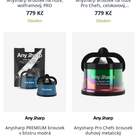
Anysharp Brousek na nože,
Anysharp Brousek na nože
wolframový, PRO
Pro Chefs, celokovový,
měděná
779 Kč
779 Kč
Skladem
Skladem
Anysharp PREMIUM brousek
Anysharp Pro Chefs brousek
v blistru modrá
duhový metalický