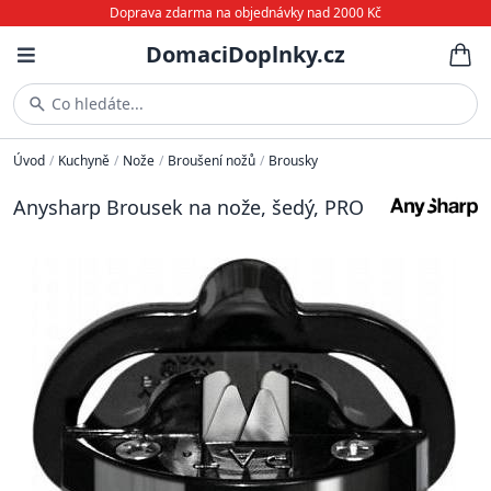
Doprava zdarma na objednávky nad 2000 Kč
DomaciDoplnky.cz
Co hledáte...
Úvod
/
Kuchyně
/
Nože
/
Broušení nožů
/
Brousky
Anysharp Brousek na nože, šedý, PRO