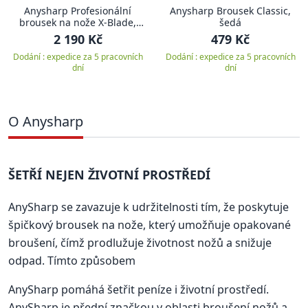
Anysharp Profesionální
Anysharp Brousek Classic,
brousek na nože X-Blade,
šedá
tmavě šedý
2 190 Kč
479 Kč
Dodání : expedice za 5 pracovních
Dodání : expedice za 5 pracovních
dní
dní
O Anysharp
ŠETŘÍ NEJEN ŽIVOTNÍ PROSTŘEDÍ
AnySharp se zavazuje k udržitelnosti tím, že poskytuje
špičkový brousek na nože, který umožňuje opakované
broušení, čímž prodlužuje životnost nožů a snižuje
odpad. Tímto způsobem
AnySharp pomáhá šetřit peníze i životní prostředí.
AnySharp je přední značkou v oblasti broušení nožů a