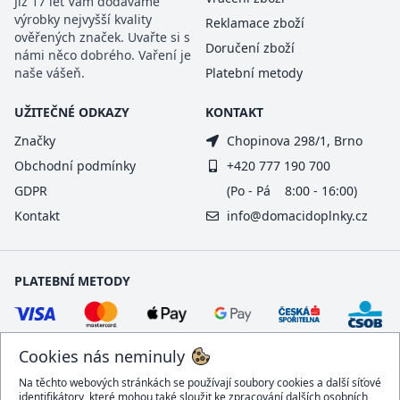
Již 17 let Vám dodáváme
výrobky nejvyšší kvality
Reklamace zboží
ověřených značek. Uvařte si s
Doručení zboží
námi něco dobrého. Vaření je
naše vášeň.
Platební metody
UŽITEČNÉ ODKAZY
KONTAKT
Značky
Chopinova 298/1, Brno
Obchodní podmínky
+420 777 190 700
GDPR
(Po - Pá 8:00 - 16:00)
Kontakt
info@domacidoplnky.cz
PLATEBNÍ METODY
Cookies nás neminuly
Na těchto webových stránkách se používají soubory cookies a další síťové
identifikátory, které mohou také sloužit ke zpracování dalších osobních