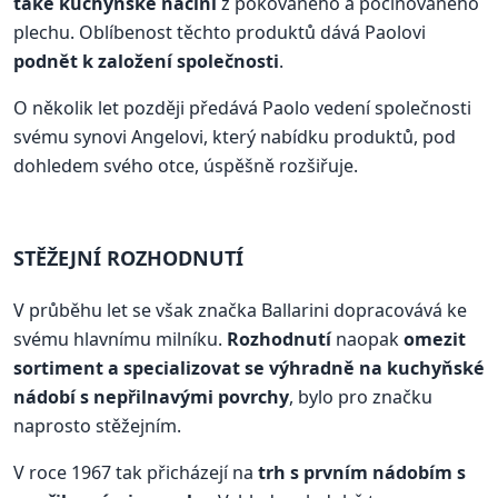
také kuchyňské náčiní
z pokovaného a pocínovaného
plechu. Oblíbenost těchto produktů dává Paolovi
podnět k založení společnosti
.
O několik let později předává Paolo vedení společnosti
svému synovi Angelovi, který nabídku produktů, pod
dohledem svého otce, úspěšně rozšiřuje.
STĚŽEJNÍ ROZHODNUTÍ
V průběhu let se však značka Ballarini dopracovává ke
svému hlavnímu milníku.
Rozhodnutí
naopak
omezit
sortiment a specializovat se výhradně na kuchyňské
nádobí s nepřilnavými povrchy
, bylo pro značku
naprosto stěžejním.
V roce 1967 tak přicházejí na
trh s prvním nádobím s