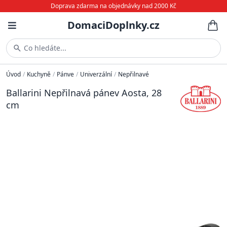
Doprava zdarma na objednávky nad 2000 Kč
DomaciDoplnky.cz
Co hledáte...
Úvod
/
Kuchyně
/
Pánve
/
Univerzální
/
Nepřilnavé
Ballarini Nepřilnavá pánev Aosta, 28
cm