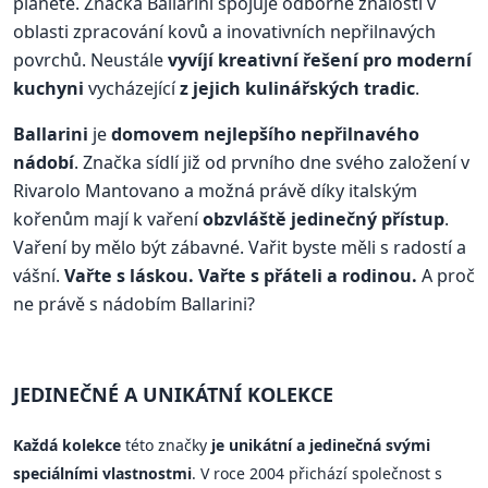
planetě. Značka Ballarini spojuje odborné znalosti v
oblasti zpracování kovů a inovativních nepřilnavých
povrchů. Neustále
vyvíjí kreativní řešení pro moderní
kuchyni
vycházející
z jejich kulinářských tradic
.
Ballarini
je
domovem nejlepšího nepřilnavého
nádobí
. Značka sídlí již od prvního dne svého založení v
Rivarolo Mantovano a možná právě díky italským
kořenům mají k vaření
obzvláště jedinečný přístup
.
Vaření by mělo být zábavné. Vařit byste měli s radostí a
vášní.
Vařte s láskou. Vařte s přáteli a rodinou.
A proč
ne právě s nádobím Ballarini?
JEDINEČNÉ A UNIKÁTNÍ KOLEKCE
Každá kolekce
této značky
je unikátní a jedinečná svými
speciálními vlastnostmi
. V roce 2004 přichází společnost s