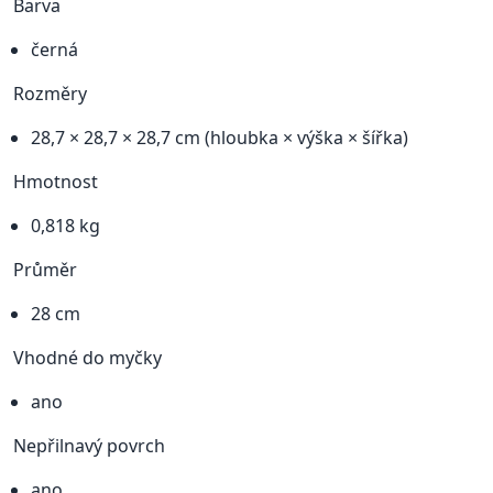
Barva
černá
Rozměry
28,7 × 28,7 × 28,7 cm (hloubka × výška × šířka)
Hmotnost
0,818 kg
Průměr
28 cm
Vhodné do myčky
ano
Nepřilnavý povrch
ano