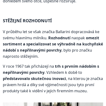
dohledem svého otce, úspěšně rozšiřuje.
STĚŽEJNÍ ROZHODNUTÍ
V průběhu let se však značka Ballarini dopracovává ke
svému hlavnímu milníku.
Rozhodnutí
naopak
omezit
sortiment a specializovat se výhradně na kuchyňské
nádobí s nepřilnavými povrchy
, bylo pro značku
naprosto stěžejním.
V roce 1967 tak přicházejí na
trh s prvním nádobím s
nepřilnavými povrchy
. Vzhledem k době to
představovalo skutečnou inovaci
, na kterou je značka
právem hrdá a díky své výjimečnosti jsou tyto první
produkty také k vidění v jejich firemním muzeu.