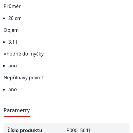
Průměr
28 cm
Objem
3,1 l
Vhodné do myčky
ano
Nepřilnavý povrch
ano
Parametry
Číslo produktu
P00015641