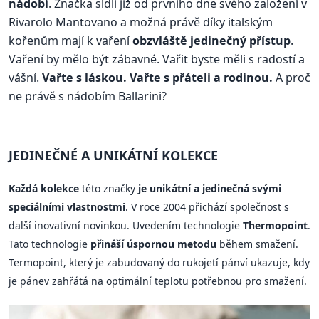
nádobí
. Značka sídlí již od prvního dne svého založení v
Rivarolo Mantovano a možná právě díky italským
kořenům mají k vaření
obzvláště jedinečný přístup
.
Vaření by mělo být zábavné. Vařit byste měli s radostí a
vášní.
Vařte s láskou. Vařte s přáteli a rodinou.
A proč
ne právě s nádobím Ballarini?
JEDINEČNÉ A UNIKÁTNÍ KOLEKCE
Každá kolekce
této značky
je unikátní a jedinečná svými
speciálními vlastnostmi
. V roce 2004 přichází společnost s
další inovativní novinkou. Uvedením technologie
Thermopoint
.
Tato technologie
přináší úspornou metodu
během smažení.
Termopoint, který je zabudovaný do rukojetí pánví ukazuje, kdy
je pánev zahřátá na optimální teplotu potřebnou pro smažení.