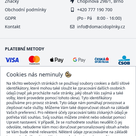
Značky
Chopinova 298/1, Brno
Obchodní podmínky
+420 777 190 700
GDPR
(Po - Pá 8:00 - 16:00)
Kontakt
info@domacidoplnky.cz
PLATEBNÍ METODY
Cookies nás neminuly
Na těchto webových stránkách se používají soubory cookies a další síťové
identifikátory, které mohou také sloužit ke zpracování dalších osobních
údajů (např. jak procházíte naše stránky, jaký obsah Vás zajímá a také
volby, které provedete pomocí tohoto okna). Tyto identifikátory
používáme pro provoz stránek. Tyto údaje nám pomáhají provozovat a
DOPRAVCI
zlepšovat naše služby. Můžeme Vám také doporučovat obsah na základě
Vašich preferencí. Pro některé účely zpracování takto získaných údajů je
potřeba Váš souhlas. Svůj souhlas můžete změnit nebo odvolat pomocí
Upravit nastavení. V případě, že se rozhodnete souhlas neudělit či jej
odvoláte, nebudeme Vám moci doručovat personalizovaný obsah a/nebo
se Vám bude méně relevantní. Některé údaje zpracováváme na základě
BEZPEČNÝ OBCHOD