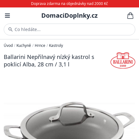
Doprava zdarma na objednávky nad 2000 Kč
DomaciDoplnky.cz
Co hledáte...
Úvod
/
Kuchyně
/
Hrnce
/
Kastroly
Ballarini Nepřilnavý nízký kastrol s
poklicí Alba, 28 cm / 3,1 l