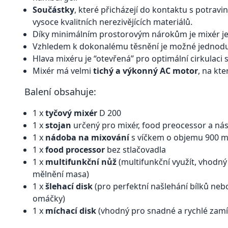
Součástky
, které přicházejí do kontaktu s potrav
vysoce kvalitních nerezivějících materiálů.
Díky minimálním prostorovým nárokům je mixér je
Vzhledem k dokonalému těsnění je možné jednodu
Hlava mixéru je “otevřená” pro optimální cirkulaci
Mixér má velmi
tichý a výkonný AC motor
, na kt
Balení obsahuje:
1 x
tyčový mixér
D 200
1 x
stojan
určený pro mixér, food preocessor a ná
1 x
nádoba na mixování
s víčkem o objemu 900 m
1 x
food processor
bez stlačovadla
1 x
multifunkční nůž
(multifunkční využít, vhodný
mělnění masa)
1 x
šlehací disk
(pro perfektní našlehání bílků ne
omáčky)
1 x
míchací disk
(vhodný pro snadné a rychlé zamí