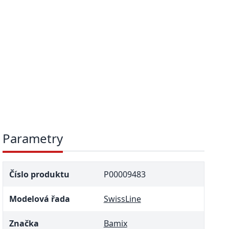
Parametry
Číslo produktu
P00009483
Modelová řada
SwissLine
Značka
Bamix