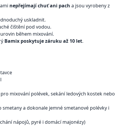
inami
nepřejímají chuť ani pach
a jsou vyrobeny z
dnoduchý uskladnit.
ché čištění pod vodou.
 surovin během mixování.
erý
Bamix poskytuje záruku až 10 let
.
stavce
l
 pro mixování polévek, sekání ledových kostek nebo
bo smetany a dokonale jemné smetanové polévky i
chání nápojů, pyré i domácí majonézy)