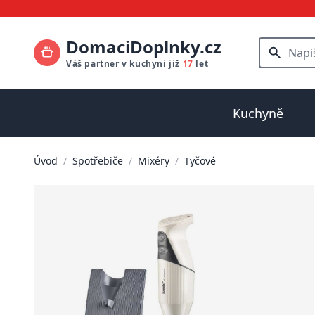
DomaciDoplnky.cz
Váš partner v kuchyni již
17
let
Kuchyně
Úvod
/
Spotřebiče
/
Mixéry
/
Tyčové