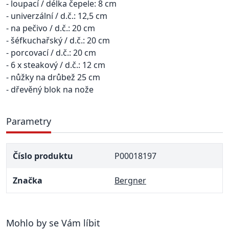
- loupací / délka čepele: 8 cm
- univerzální / d.č.: 12,5 cm
- na pečivo / d.č.: 20 cm
- šéfkuchařský / d.č.: 20 cm
- porcovací / d.č.: 20 cm
- 6 x steakový / d.č.: 12 cm
- nůžky na drůbež 25 cm
- dřevěný blok na nože
Parametry
Číslo produktu
P00018197
Značka
Bergner
Mohlo by se Vám líbit