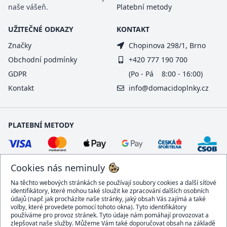
naše vášeň.
Platební metody
UŽITEČNÉ ODKAZY
KONTAKT
Značky
Chopinova 298/1, Brno
Obchodní podmínky
+420 777 190 700
GDPR
(Po - Pá 8:00 - 16:00)
Kontakt
info@domacidoplnky.cz
PLATEBNÍ METODY
Cookies nás neminuly
Na těchto webových stránkách se používají soubory cookies a další síťové
identifikátory, které mohou také sloužit ke zpracování dalších osobních
údajů (např. jak procházíte naše stránky, jaký obsah Vás zajímá a také
volby, které provedete pomocí tohoto okna). Tyto identifikátory
používáme pro provoz stránek. Tyto údaje nám pomáhají provozovat a
DOPRAVCI
zlepšovat naše služby. Můžeme Vám také doporučovat obsah na základě