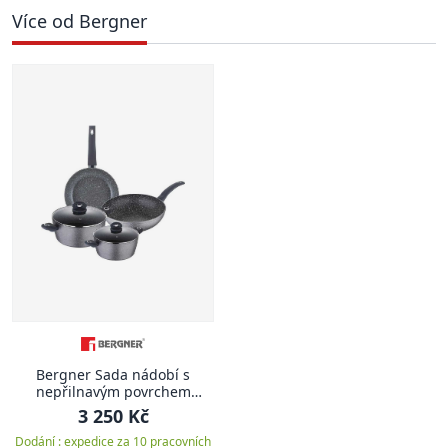
Více od Bergner
Bergner Sada nádobí s
nepřilnavým povrchem
ORION 6 ks
3 250 Kč
Dodání : expedice za 10 pracovních