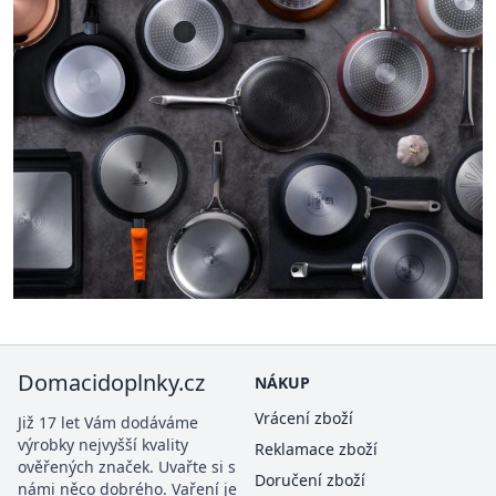
Domacidoplnky.cz
NÁKUP
Vrácení zboží
Již 17 let Vám dodáváme
výrobky nejvyšší kvality
Reklamace zboží
ověřených značek. Uvařte si s
Doručení zboží
námi něco dobrého. Vaření je