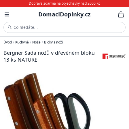
Doprava zdarma na objednávky nad 2000 Kč
DomaciDoplnky.cz
Co hledáte...
Úvod
/
Kuchyně
/
Nože
/
Bloky s noži
Bergner Sada nožů v dřevěném bloku
13 ks NATURE