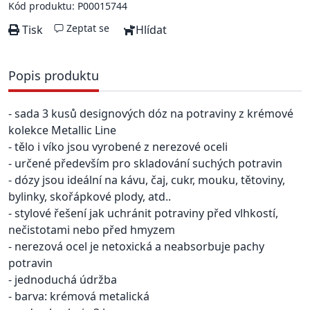
Kód produktu: P00015744
Zeptat se
Tisk
Hlídat
Popis produktu
- sada 3 kusů designových dóz na potraviny z krémové
kolekce Metallic Line
- tělo i víko jsou vyrobené z nerezové oceli
- určené především pro skladování suchých potravin
- dózy jsou ideální na kávu, čaj, cukr, mouku, tětoviny,
bylinky, skořápkové plody, atd..
- stylové řešení jak uchránit potraviny před vlhkostí,
nečistotami nebo před hmyzem
- nerezová ocel je netoxická a neabsorbuje pachy
potravin
- jednoduchá údržba
- barva: krémová metalická