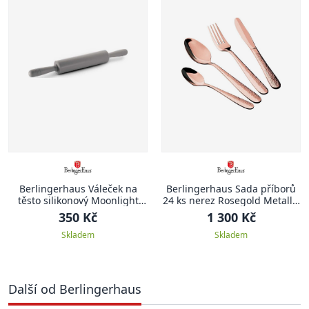
Berlingerhaus Váleček na
Berlingerhaus Sada příborů
těsto silikonový Moonlight
24 ks nerez Rosegold Metallic
Edition
Line II
350 Kč
1 300 Kč
Skladem
Skladem
Další od Berlingerhaus