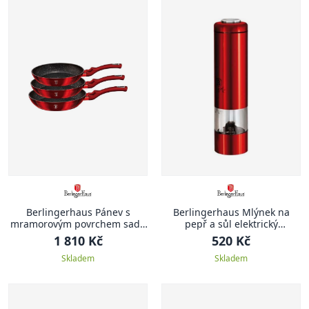
Berlingerhaus Pánev s
Berlingerhaus Mlýnek na
mramorovým povrchem sada
pepř a sůl elektrický
3 ks Burgundy Metallic Line
Burgundy Metallic Line
1 810 Kč
520 Kč
Skladem
Skladem