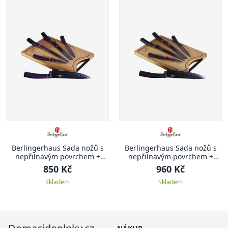
Berlingerhaus Sada nožů s
Berlingerhaus Sada nožů s
nepřilnavým povrchem +
nepřilnavým povrchem +
prkénko 6 ks Purple Metallic
prkénko 6 ks Black Silver
850 Kč
960 Kč
Line
Collection
Skladem
Skladem