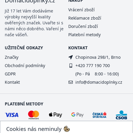
Domacidoplnky.cz
NÁKUP
Vrácení zboží
Již 17 let Vám dodáváme
výrobky nejvyšší kvality
Reklamace zboží
ověřených značek. Uvařte si s
Doručení zboží
námi něco dobrého. Vaření je
naše vášeň.
Platební metody
UŽITEČNÉ ODKAZY
KONTAKT
Značky
Chopinova 298/1, Brno
Obchodní podmínky
+420 777 190 700
GDPR
(Po - Pá 8:00 - 16:00)
Kontakt
info@domacidoplnky.cz
PLATEBNÍ METODY
Cookies nás neminuly