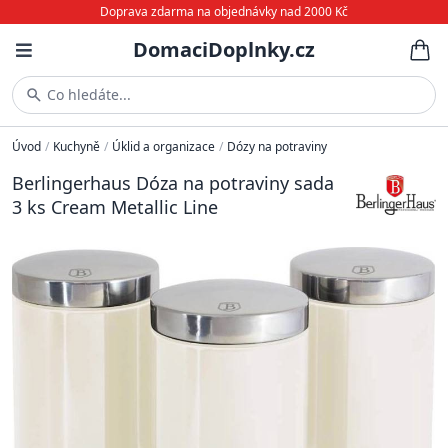
Doprava zdarma na objednávky nad 2000 Kč
DomaciDoplnky.cz
Co hledáte...
Úvod
/
Kuchyně
/
Úklid a organizace
/
Dózy na potraviny
Berlingerhaus Dóza na potraviny sada
3 ks Cream Metallic Line