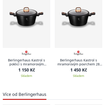
Berlingerhaus Kastrol s
Berlingerhaus Kastrol s
poklicí s mramorovým
mramorovým povrchem 28
povrchem 20 cm Black Rose
cm Black Rose Collection
1 150 Kč
1 450 Kč
Collection
Skladem
Skladem
Více od Berlingerhaus