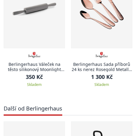
Berlingerhaus Váleček na
Berlingerhaus Sada příborů
těsto silikonový Moonlight
24 ks nerez Rosegold Metallic
Edition
Line II
350 Kč
1 300 Kč
Skladem
Skladem
Další od Berlingerhaus