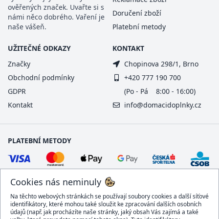
ověřených značek. Uvařte si s
Doručení zboží
námi něco dobrého. Vaření je
naše vášeň.
Platební metody
UŽITEČNÉ ODKAZY
KONTAKT
Značky
Chopinova 298/1, Brno
Obchodní podmínky
+420 777 190 700
GDPR
(Po - Pá 8:00 - 16:00)
Kontakt
info@domacidoplnky.cz
PLATEBNÍ METODY
Cookies nás neminuly
Na těchto webových stránkách se používají soubory cookies a další síťové
identifikátory, které mohou také sloužit ke zpracování dalších osobních
údajů (např. jak procházíte naše stránky, jaký obsah Vás zajímá a také