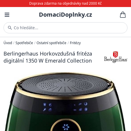
Doprava zdarma na objednávky nad 2000 Kč
DomaciDoplnky.cz
Co hledáte...
Úvod
/
Spotřebiče
/
Ostatní spotřebiče
/
Fritézy
Berlingerhaus Horkovzdušná fritéza
digitální 1350 W Emerald Collection