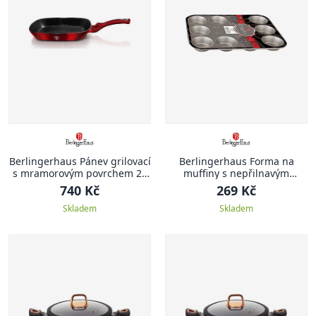
Berlingerhaus Pánev grilovací
Berlingerhaus Forma na
s mramorovým povrchem 28
muffiny s nepřilnavým
cm Burgundy Metallic Line
povrchem 12 ks zlatá
740 Kč
269 Kč
Skladem
Skladem