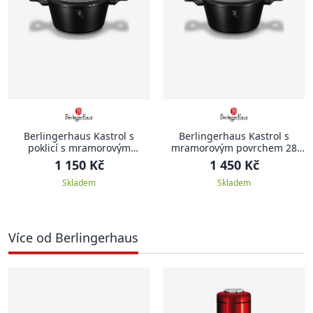
Berlingerhaus Kastrol s
Berlingerhaus Kastrol s
poklicí s mramorovým
mramorovým povrchem 28
povrchem 20 cm Black Rose
cm Black Rose Collection
1 150 Kč
1 450 Kč
Collection
Skladem
Skladem
Více od Berlingerhaus