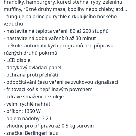
hranolky, hamburgery, kuřecí stehna, ryby, zeleninu,
muffiny, různé druhy masa, koblihy nebo chleby, atd...
- funguje na principu rychle cirkulujícího horkého
vzduchu
- nastavitelná teplota vaření: 80 až 200 stupňů
- nastavitelná doba vaření: 0 až 30 minut
- několik automatických programů pro přípravu
různých druhů pokrmů
- LCD displej
- dotykový ovládací panel
- ochrana proti přehřátí
- odpočítávání času vaření se zvukovou signalizací
- fritovací koš s nepřilnavým povrchem
- zdravé smažení bez oleje
- velmi rychlé nahřátí
- příkon: 1350 W
- objem nádoby: 3,2 l
- vhodné pro přípravu až 0,5 kg surovin
- značka: BerlingerHaus