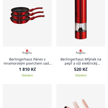
Berlingerhaus Pánev s
Berlingerhaus Mlýnek na
mramorovým povrchem sada
pepř a sůl elektrický
3 ks Burgundy Metallic Line
Burgundy Metallic Line
1 810 Kč
520 Kč
Skladem
Skladem