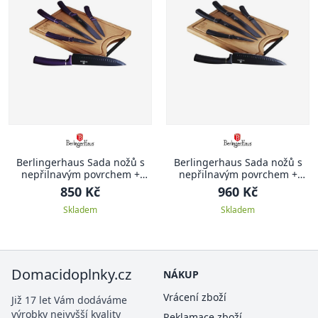
Berlingerhaus Sada nožů s
Berlingerhaus Sada nožů s
nepřilnavým povrchem +
nepřilnavým povrchem +
prkénko 6 ks Purple Metallic
prkénko 6 ks Black Silver
850 Kč
960 Kč
Line
Collection
Skladem
Skladem
Domacidoplnky.cz
NÁKUP
Vrácení zboží
Již 17 let Vám dodáváme
výrobky nejvyšší kvality
Reklamace zboží