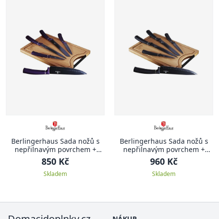
Berlingerhaus Sada nožů s
Berlingerhaus Sada nožů s
nepřilnavým povrchem +
nepřilnavým povrchem +
prkénko 6 ks Purple Metallic
prkénko 6 ks Black Silver
850 Kč
960 Kč
Line
Collection
Skladem
Skladem
Domacidoplnky.cz
NÁKUP