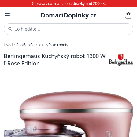
Doprava zdarma na objednávky nad 2000 Kč
DomaciDoplnky.cz
Co hledáte...
Úvod
/
Spotřebiče
/
Kuchyňské roboty
Berlingerhaus Kuchyňský robot 1300 W
I-Rose Edition