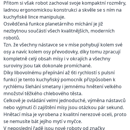
Přitom si však robot zachoval svoje kompaktní rozměry,
ladnou ergonomickou konstrukci a skvěle se s ním na
kuchyňské lince manipuluje.
Osvědčená funkce planetárního míchání je již
nezbytnou součástí všech kvalitnějších, moderních
robotů.
Tzn. že všechny nástavce se v míse pohybují kolem své
osy a navíc kolem osy převodovky, díky tomu zpracují
kompletně celý obsah mísy i v okrajích a všechny
suroviny jsou tak dokonale promíchané.
Díky libovolnému přepínání až 6ti rychlostí s pulsní
funkcí je tento kuchyňský pomocník přizpůsoben k
rychlému šlehání smetany i jemnému hnětení velkého
množství těžkého chlebového těsta.
Celkově je ovládání velmi jednoduché, výměna nástavců
nebo vyjmutí či zajištění mísy jsou otázkou pár sekund.
Hnětací mísa je vyrobena z kvalitní nerezové oceli, proto
se nemusíte bát jejího mytí v myčce.
V neposlední řadě jsou nové roboty od značky