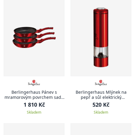
Berlingerhaus Pánev s
Berlingerhaus Mlýnek na
mramorovým povrchem sada
pepř a sůl elektrický
3 ks Burgundy Metallic Line
Burgundy Metallic Line
1 810 Kč
520 Kč
Skladem
Skladem