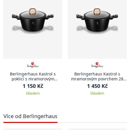
Berlingerhaus Kastrol s
Berlingerhaus Kastrol s
poklicí s mramorovým
mramorovým povrchem 28
povrchem 20 cm Black Rose
cm Black Rose Collection
1 150 Kč
1 450 Kč
Collection
Skladem
Skladem
Více od Berlingerhaus