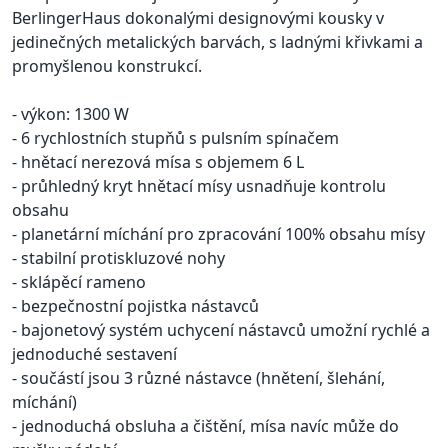
BerlingerHaus dokonalými designovými kousky v
jedinečných metalických barvách, s ladnými křivkami a
promyšlenou konstrukcí.
- výkon: 1300 W
- 6 rychlostních stupňů s pulsním spínačem
- hnětací nerezová mísa s objemem 6 L
- průhledný kryt hnětací mísy usnadňuje kontrolu
obsahu
- planetární míchání pro zpracování 100% obsahu mísy
- stabilní protiskluzové nohy
- sklápěcí rameno
- bezpečnostní pojistka nástavců
- bajonetový systém uchycení nástavců umožní rychlé a
jednoduché sestavení
- součástí jsou 3 různé nástavce (hnětení, šlehání,
míchání)
- jednoduchá obsluha a čištění, mísa navíc může do