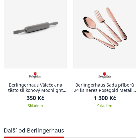
Berlingerhaus Váleček na
Berlingerhaus Sada příborů
těsto silikonový Moonlight
24 ks nerez Rosegold Metallic
Edition
Line II
350 Kč
1 300 Kč
Skladem
Skladem
Další od Berlingerhaus