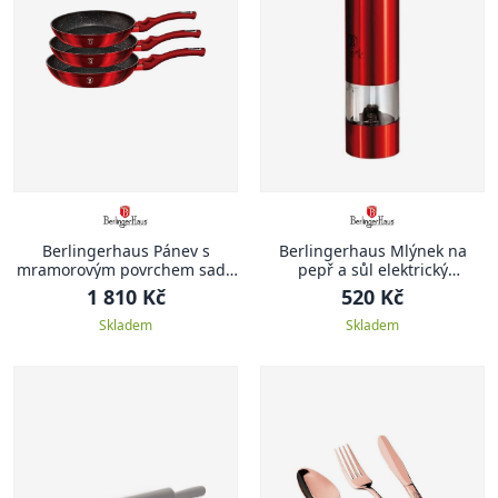
Berlingerhaus Pánev s
Berlingerhaus Mlýnek na
mramorovým povrchem sada
pepř a sůl elektrický
3 ks Burgundy Metallic Line
Burgundy Metallic Line
1 810 Kč
520 Kč
Skladem
Skladem