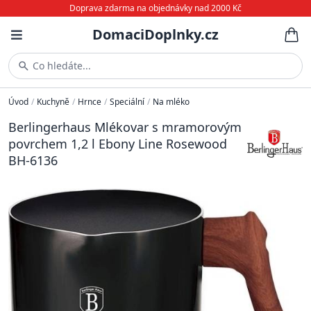
Doprava zdarma na objednávky nad 2000 Kč
DomaciDoplnky.cz
Co hledáte...
Úvod
/
Kuchyně
/
Hrnce
/
Speciální
/
Na mléko
Berlingerhaus Mlékovar s mramorovým
povrchem 1,2 l Ebony Line Rosewood
BH-6136