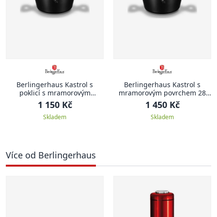
Berlingerhaus Kastrol s
Berlingerhaus Kastrol s
poklicí s mramorovým
mramorovým povrchem 28
povrchem 20 cm Black Rose
cm Black Rose Collection
1 150 Kč
1 450 Kč
Collection
Skladem
Skladem
Více od Berlingerhaus