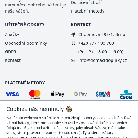
Doručení zboží
námi něco dobrého. Vaření je
naše vášeň.
Platební metody
UŽITEČNÉ ODKAZY
KONTAKT
Značky
Chopinova 298/1, Brno
Obchodní podmínky
+420 777 190 700
GDPR
(Po - Pá 8:00 - 16:00)
Kontakt
info@domacidoplnky.cz
PLATEBNÍ METODY
Cookies nás neminuly
Na těchto webových stránkách se používají soubory cookies a další síťové
identifikátory, které mohou také sloužit ke zpracování dalších osobních
údajů (např. jak procházíte naše stránky, jaký obsah Vás zajímá a také
volby, které provedete pomocí tohoto okna). Tyto identifikátory
používáme pro provoz stránek. Tyto údaje nám pomáhají provozovat a