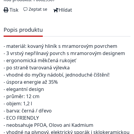
Zeptat se
Tisk
Hlídat
Popis produktu
- materiál: kovaný hliník s mramorovým povrchem
- 3 vrstvý nepřilnavý povrch s mramorovým designem
- ergonomická měkčená rukojeť
- po straně tvarovaná výlevka
- vhodné do myčky nádobí, jednoduché čištění!
- úspora energie až 35%
- elegantní design
- průměr: 12 cm
- objem: 1,2 l
- barva: černá / dřevo
- ECO FRIENDLY
- neobsahuje PFOA, Olovo ani Kadmium
- vhodné na plynový, elektrický sporák i sklokeramickou