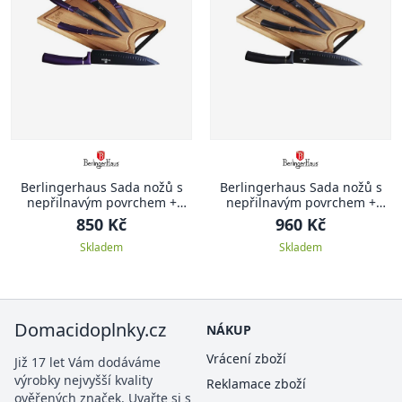
Berlingerhaus Sada nožů s
Berlingerhaus Sada nožů s
nepřilnavým povrchem +
nepřilnavým povrchem +
prkénko 6 ks Purple Metallic
prkénko 6 ks Black Silver
850 Kč
960 Kč
Line
Collection
Skladem
Skladem
Domacidoplnky.cz
NÁKUP
Vrácení zboží
Již 17 let Vám dodáváme
výrobky nejvyšší kvality
Reklamace zboží
ověřených značek. Uvařte si s