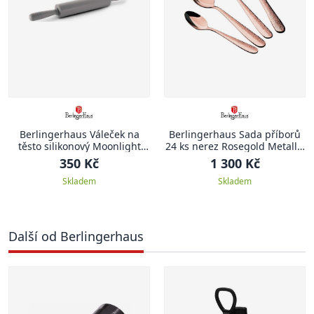
Berlingerhaus Váleček na
Berlingerhaus Sada příborů
těsto silikonový Moonlight
24 ks nerez Rosegold Metallic
Edition
Line II
350 Kč
1 300 Kč
Skladem
Skladem
Další od Berlingerhaus