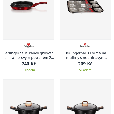
Berlingerhaus Pánev grilovací
Berlingerhaus Forma na
s mramorovým povrchem 28
muffiny s nepřilnavým
cm Burgundy Metallic Line
povrchem 12 ks zlatá
740 Kč
269 Kč
Skladem
Skladem