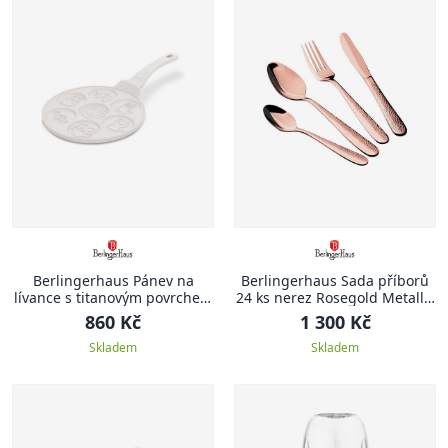
Berlingerhaus Pánev na
Berlingerhaus Sada příborů
lívance s titanovým povrchem
24 ks nerez Rosegold Metallic
Sahara, 26 cm
Line II
860 Kč
1 300 Kč
Skladem
Skladem