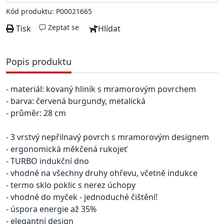
Kód produktu: P00021665
Zeptat se
Tisk
Hlídat
Popis produktu
- materiál: kovaný hliník s mramorovým povrchem
- barva: červená burgundy, metalická
- průměr: 28 cm
- 3 vrstvý nepřilnavý povrch s mramorovým designem
- ergonomická měkčená rukojeť
- TURBO indukční dno
- vhodné na všechny druhy ohřevu, včetně indukce
- termo sklo poklic s nerez úchopy
- vhodné do myček - jednoduché čištění!
- úspora energie až 35%
- elegantní design