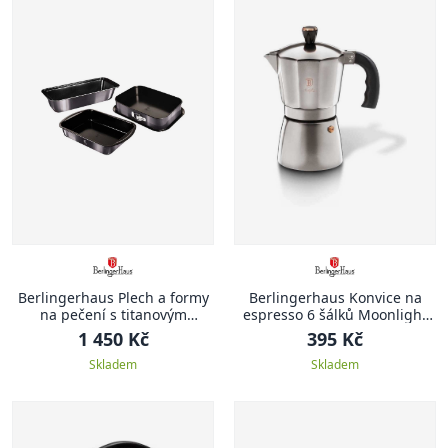
Berlingerhaus Plech a formy
Berlingerhaus Konvice na
na pečení s titanovým
espresso 6 šálků Moonlight
povrchem sada 3 ks Carbon
Edition BH-6390
1 450 Kč
395 Kč
PRO Line BH-7634
Skladem
Skladem