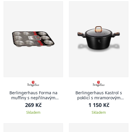
Berlingerhaus Forma na
Berlingerhaus Kastrol s
muffiny s nepřilnavým
poklicí s mramorovým
povrchem 12 ks zlatá
povrchem 20 cm Black Rose
269 Kč
1 150 Kč
Collection
Skladem
Skladem