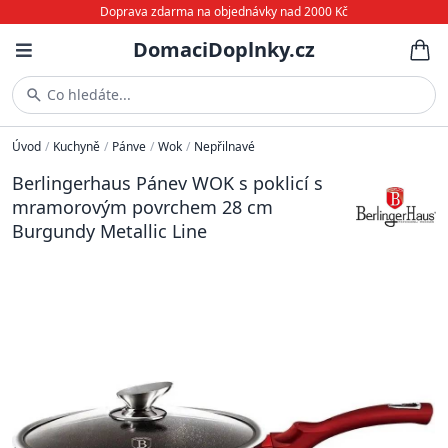
Doprava zdarma na objednávky nad 2000 Kč
DomaciDoplnky.cz
Co hledáte...
Úvod
/
Kuchyně
/
Pánve
/
Wok
/
Nepřilnavé
Berlingerhaus Pánev WOK s poklicí s
mramorovým povrchem 28 cm
Burgundy Metallic Line