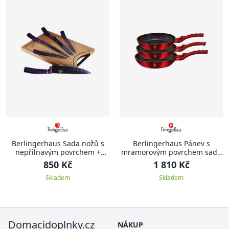
Berlingerhaus Sada nožů s
Berlingerhaus Pánev s
nepřilnavým povrchem +
mramorovým povrchem sada
prkénko 6 ks Purple Metallic
3 ks Burgundy Metallic Line
850 Kč
1 810 Kč
Line
Skladem
Skladem
Domacidoplnky.cz
NÁKUP