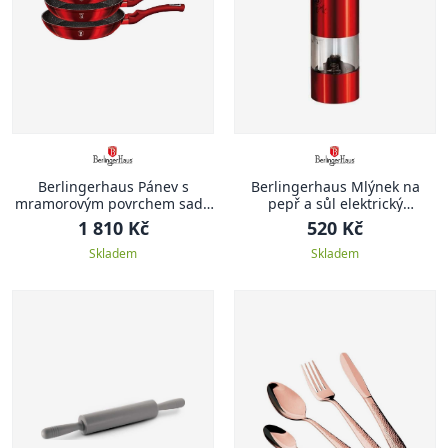
Berlingerhaus Pánev s
Berlingerhaus Mlýnek na
mramorovým povrchem sada
pepř a sůl elektrický
3 ks Burgundy Metallic Line
Burgundy Metallic Line
1 810 Kč
520 Kč
Skladem
Skladem