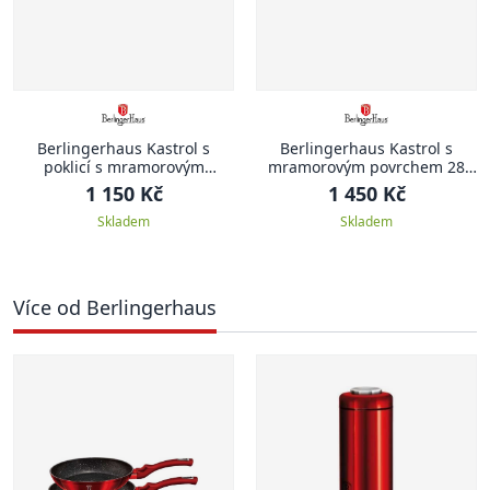
Berlingerhaus Kastrol s
Berlingerhaus Kastrol s
poklicí s mramorovým
mramorovým povrchem 28
povrchem 20 cm Black Rose
cm Black Rose Collection
1 150 Kč
1 450 Kč
Collection
Skladem
Skladem
Více od Berlingerhaus