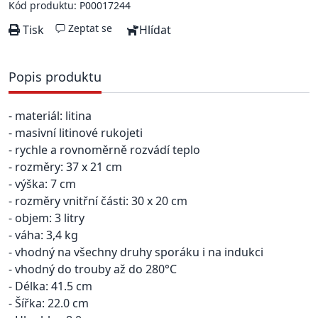
Kód produktu: P00017244
Zeptat se
Tisk
Hlídat
Popis produktu
- materiál: litina
- masivní litinové rukojeti
- rychle a rovnoměrně rozvádí teplo
- rozměry: 37 x 21 cm
- výška: 7 cm
- rozměry vnitřní části: 30 x 20 cm
- objem: 3 litry
- váha: 3,4 kg
- vhodný na všechny druhy sporáku i na indukci
- vhodný do trouby až do 280°C
- Délka: 41.5 cm
- Šířka: 22.0 cm