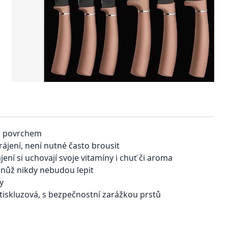
ým povrchem
rájení, není nutné často brousit
ájení si uchovají svoje vitamíny i chuť či aroma
 nůž nikdy nebudou lepit
y
otiskluzová, s bezpečnostní zarážkou prstů