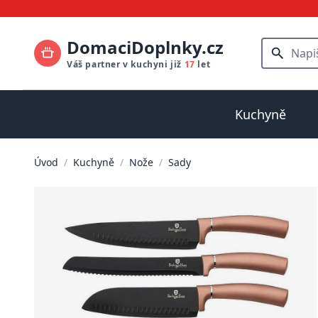
DomaciDoplnky.cz
Váš partner v kuchyni již
17
let
Kuchyně
Úvod
/
Kuchyně
/
Nože
/
Sady