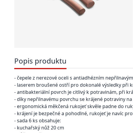
Popis produktu
- čepele z nerezové oceli s antiadhézním nepřilnav
- laserem broušené ostří pro dokonalé výsledky při k
- antibakteriální povrch je citlivý k potravinám, při kr
- díky nepřilnavému povrchu se krájené potraviny na
- ergonomická měkčená rukojeť skvěle padne do ruk
- krájení je bezpečné a pohodlné, rukojeť je navíc pr
- sada 6 ks obsahuje:
- kuchařský nůž 20 cm