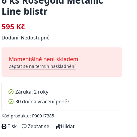
6 ks Rosegold Metallic
Line blistr
595 Kč
Dodání: Nedostupné
Momentálně není skladem
Zeptat se na termín naskladnění
Záruka: 2 roky
30 dní na vrácení peněz
Kód produktu: P00017385
Tisk
Zeptat se
Hlídat