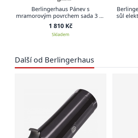
Berlingerhaus Pánev s
Berling
mramorovým povrchem sada 3 ks
sůl elek
Burgundy Metallic Line
1 810 Kč
Skladem
Další od Berlingerhaus