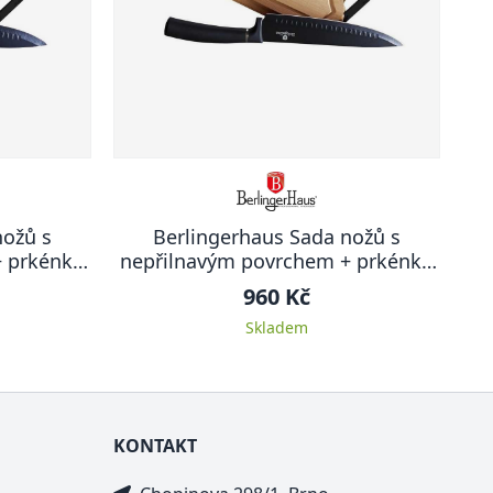
nožů s
Berlingerhaus Sada nožů s
+ prkénko
nepřilnavým povrchem + prkénko
 Line
6 ks Black Silver Collection
960 Kč
Skladem
KONTAKT