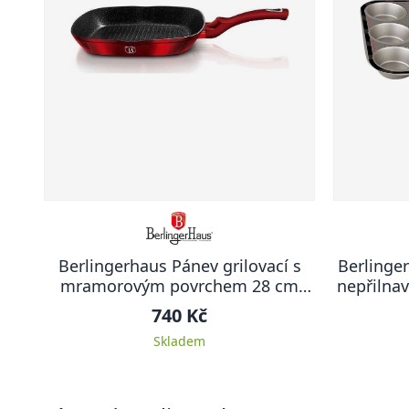
Berlingerhaus Pánev grilovací s
Berlinge
mramorovým povrchem 28 cm
nepřilna
Burgundy Metallic Line
740 Kč
Skladem