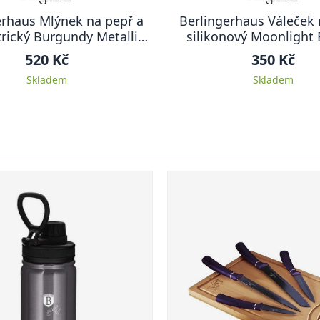
erhaus Mlýnek na pepř a
Berlingerhaus Váleček 
trický Burgundy Metallic
silikonový Moonlight 
Line
520 Kč
350 Kč
Skladem
Skladem