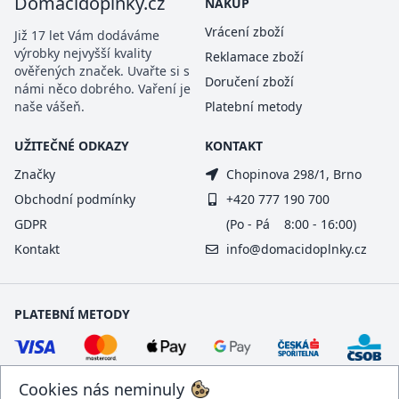
Domacidoplnky.cz
NÁKUP
Vrácení zboží
Již 17 let Vám dodáváme
výrobky nejvyšší kvality
Reklamace zboží
ověřených značek. Uvařte si s
Doručení zboží
námi něco dobrého. Vaření je
naše vášeň.
Platební metody
UŽITEČNÉ ODKAZY
KONTAKT
Značky
Chopinova 298/1, Brno
Obchodní podmínky
+420 777 190 700
GDPR
(Po - Pá 8:00 - 16:00)
Kontakt
info@domacidoplnky.cz
PLATEBNÍ METODY
Cookies nás neminuly