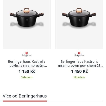
Berlingerhaus Kastrol s
Berlingerhaus Kastrol s
poklicí s mramorovým
mramorovým povrchem 28
povrchem 20 cm Black Rose
cm Black Rose Collection
1 150 Kč
1 450 Kč
Collection
Skladem
Skladem
Více od Berlingerhaus