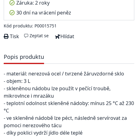
Záruka: 2 roky
30 dní na vrácení peněz
Kód produktu: P00015751
Zeptat se
Tisk
Hlídat
Popis produktu
- materiál: nerezová ocel / tvrzené žáruvzdorné sklo
- objem: 3 L
- skleněnou nádobu lze použít v pečící troubě,
mikrovlnce i mrazáku
- teplotní odolnost skleněné nádoby: mínus 25 °C až 230
°C
- ve skleněné nádobě lze péct, následně servírovat za
pomoci nerezového tácu
- díky poklici vydrží jídlo déle teplé