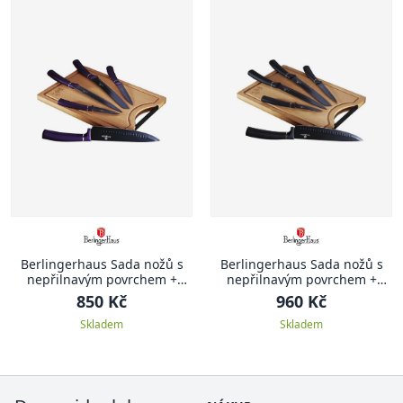
Berlingerhaus Sada nožů s
Berlingerhaus Sada nožů s
nepřilnavým povrchem +
nepřilnavým povrchem +
prkénko 6 ks Purple Metallic
prkénko 6 ks Black Silver
850 Kč
960 Kč
Line
Collection
Skladem
Skladem