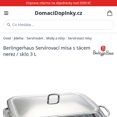
Doprava zdarma na objednávky nad 2000 Kč
DomaciDoplnky.cz
Co hledáte...
Úvod
/
Jídelna
/
Servírování
/
Misky a mísy
/
Servírovací mísy
Berlingerhaus Servírovací mísa s tácem
nerez / sklo 3 L