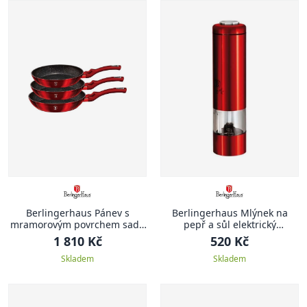
Berlingerhaus Pánev s
Berlingerhaus Mlýnek na
mramorovým povrchem sada
pepř a sůl elektrický
3 ks Burgundy Metallic Line
Burgundy Metallic Line
1 810 Kč
520 Kč
Skladem
Skladem