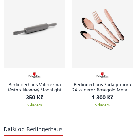
Berlingerhaus Váleček na
Berlingerhaus Sada příborů
těsto silikonový Moonlight
24 ks nerez Rosegold Metallic
Edition
Line II
350 Kč
1 300 Kč
Skladem
Skladem
Další od Berlingerhaus