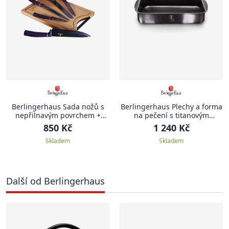
Berlingerhaus Sada nožů s
Berlingerhaus Plechy a forma
nepřilnavým povrchem +
na pečení s titanovým
prkénko 6 ks Purple Metallic
povrchem sada 3 ks Carbon
850 Kč
1 240 Kč
Line
PRO Line BH-7631
Skladem
Skladem
Další od Berlingerhaus