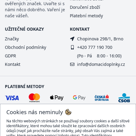
ověřených značek. Uvařte si s
Doručení zboží
námi něco dobrého. Vaření je
naše vášeň.
Platební metody
UŽITEČNÉ ODKAZY
KONTAKT
Značky
Chopinova 298/1, Brno
Obchodní podmínky
+420 777 190 700
GDPR
(Po - Pá 8:00 - 16:00)
Kontakt
info@domacidoplnky.cz
PLATEBNÍ METODY
Cookies nás neminuly
Na těchto webových stránkách se používají soubory cookies a další síťové
identifikátory, které mohou také sloužit ke zpracování dalších osobních
údajů (např. jak procházíte naše stránky, jaký obsah Vás zajímá a také
volby, které provedete pomocí tohoto okna). Tyto identifikátory