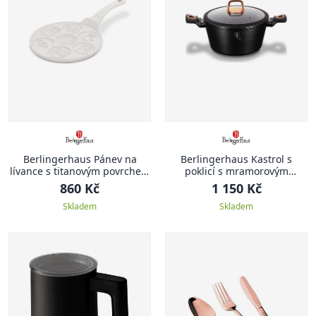
Berlingerhaus Pánev na
Berlingerhaus Kastrol s
lívance s titanovým povrchem
poklicí s mramorovým
Sahara, 26 cm
povrchem 20 cm Black Rose
860 Kč
1 150 Kč
Collection
Skladem
Skladem