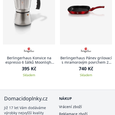
Berlingerhaus Konvice na
Berlingerhaus Pánev grilovací
espresso 6 šálků Moonlight
s mramorovým povrchem 28
Edition BH-6390
cm Burgundy Metallic Line
395 Kč
740 Kč
Skladem
Skladem
Domacidoplnky.cz
NÁKUP
Vrácení zboží
Již 17 let Vám dodáváme
výrobky nejvyšší kvality
Reklamace zboží