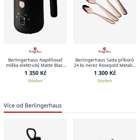
Berlingerhaus Napěňovač
Berlingerhaus Sada příborů
mléka elektrický Matte Black
24 ks nerez Rosegold Metallic
Collection
Line II
1 350 Kč
1 300 Kč
Skladem
Skladem
Více od Berlingerhaus