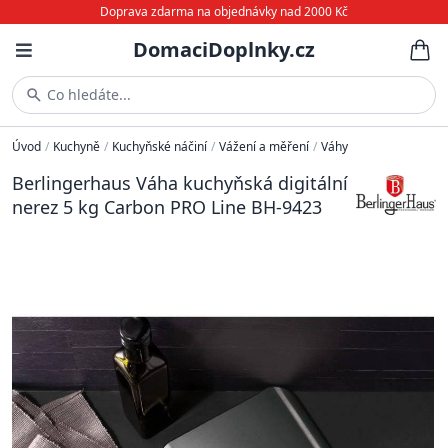
Doprava zdarma na objednávky nad 2000 Kč
DomaciDoplnky.cz
Co hledáte...
Úvod
/
Kuchyně
/
Kuchyňské náčiní
/
Vážení a měření
/
Váhy
Berlingerhaus Váha kuchyňská digitální
nerez 5 kg Carbon PRO Line BH-9423