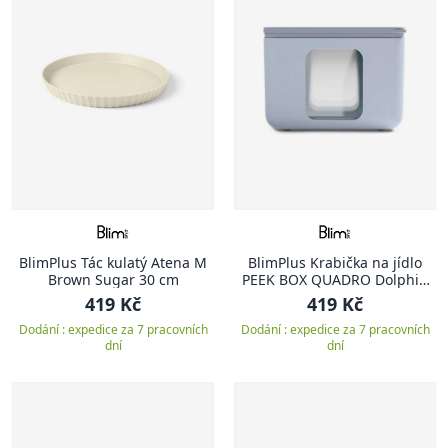
BlimPlus Tác kulatý Atena M
BlimPlus Krabička na jídlo
Brown Sugar 30 cm
PEEK BOX QUADRO Dolphin
vel. M
419 Kč
419 Kč
Dodání : expedice za 7 pracovních
Dodání : expedice za 7 pracovních
dní
dní