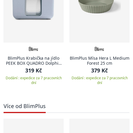
BlimPlus Krabička na jídlo
BlimPlus Mísa Hera L Medium
PEEK BOX QUADRO Dolphin
Forest 25 cm
vel. S
319 Kč
379 Kč
Dodání : expedice za 7 pracovních
Dodání : expedice za 7 pracovních
dní
dní
Více od BlimPlus