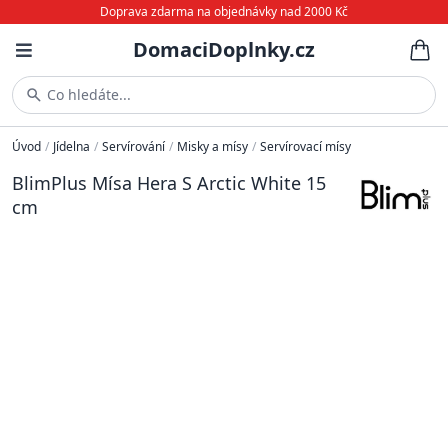
Doprava zdarma na objednávky nad 2000 Kč
DomaciDoplnky.cz
Co hledáte...
Úvod
/
Jídelna
/
Servírování
/
Misky a mísy
/
Servírovací mísy
BlimPlus Mísa Hera S Arctic White 15
cm