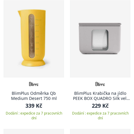
BlimPlus Odměrka Qb
BlimPlus Krabička na jídlo
Medium Desert 750 ml
PEEK BOX QUADRO Silk vel.
XS
339 Kč
229 Kč
Dodání : expedice za 7 pracovních
Dodání : expedice za 7 pracovních
dní
dní