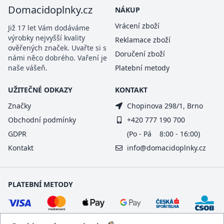
Domacidoplnky.cz
NÁKUP
Vrácení zboží
Již 17 let Vám dodáváme
výrobky nejvyšší kvality
Reklamace zboží
ověřených značek. Uvařte si s
Doručení zboží
námi něco dobrého. Vaření je
naše vášeň.
Platební metody
UŽITEČNÉ ODKAZY
KONTAKT
Značky
Chopinova 298/1, Brno
Obchodní podmínky
+420 777 190 700
GDPR
(Po - Pá 8:00 - 16:00)
Kontakt
info@domacidoplnky.cz
PLATEBNÍ METODY