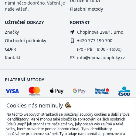
Doručení zboží
námi něco dobrého. Vaření je
naše vášeň.
Platební metody
UŽITEČNÉ ODKAZY
KONTAKT
Značky
Chopinova 298/1, Brno
Obchodní podmínky
+420 777 190 700
GDPR
(Po - Pá 8:00 - 16:00)
Kontakt
info@domacidoplnky.cz
PLATEBNÍ METODY
Cookies nás neminuly
Na těchto webových stránkách se používají soubory cookies a další síťové
identifikátory, které mohou také sloužit ke zpracování dalších osobních
údajů (např. jak procházíte naše stránky, jaký obsah Vás zajímá a také
volby, které provedete pomocí tohoto okna). Tyto identifikátory
používáme pro provoz stránek. Tyto údaje nám pomáhají provozovat a