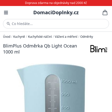
Doprava zdarma na objednávky nad 2000 Kč
DomaciDoplnky.cz
Co hledáte...
Úvod
/
Kuchyně
/
Kuchyňské náčiní
/
Vážení a měření
/
Odměrky
BlimPlus Odměrka Qb Light Ocean
1000 ml