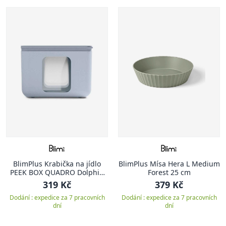
BlimPlus Krabička na jídlo
BlimPlus Mísa Hera L Medium
PEEK BOX QUADRO Dolphin
Forest 25 cm
vel. S
319 Kč
379 Kč
Dodání : expedice za 7 pracovních
Dodání : expedice za 7 pracovních
dní
dní