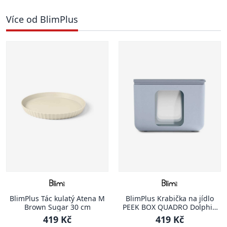
Více od BlimPlus
BlimPlus Tác kulatý Atena M
BlimPlus Krabička na jídlo
Brown Sugar 30 cm
PEEK BOX QUADRO Dolphin
vel. M
419 Kč
419 Kč