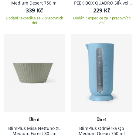
Medium Desert 750 ml
PEEK BOX QUADRO Silk vel.
XS
339 Kč
229 Kč
Dodání : expedice za 7 pracovních
Dodání : expedice za 7 pracovních
dní
dní
BlimPlus Mísa Nettuno XL
BlimPlus Odměrka Qb
Medium Forest 30 cm
Medium Ocean 750 ml