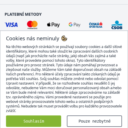
PLATEBNÍ METODY
Cookies nás neminuly
Na těchto webových stránkách se používají soubory cookies a další síťové
identifikátory, které mohou také sloužit ke zpracování dalších osobních
údajů (např. jak procházíte naše stránky, jaký obsah Vás zajímá a také
volby, které provedete pomocí tohoto okna). Tyto identifikátory
používáme pro provoz stránek. Tyto údaje nám pomáhají provozovat a
DOPRAVCI
zlepšovat naše služby. Můžeme Vám také doporučovat obsah na základě
Vašich preferencí. Pro některé účely zpracování takto získaných údajů je
potřeba Váš souhlas. Svůj souhlas můžete změnit nebo odvolat pomocí
Upravit nastavení. V případě, že se rozhodnete souhlas neudělit či jej
odvoláte, nebudeme Vám moci doručovat personalizovaný obsah a/nebo
se Vám bude méně relevantní. Některé údaje zpracováváme na základě
BEZPEČNÝ OBCHOD
tzv. oprávněného zájmu. Vámi provedené nastavení se použije pro
webové stránky provozovatele tohoto webu a ostatních podpůrných
systémů. Nebudete tak muset provádět volbu pro každého provozovatele
zvlášť.
Domacidoplnky.cz © 2007 - 2026
Souhlasím
Pouze nezbytné
Všechna práva vyhrazena.