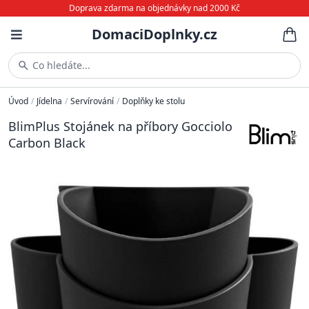
Doprava zdarma na objednávky nad 2000 Kč
DomaciDoplnky.cz
Co hledáte...
Úvod
/
Jídelna
/
Servírování
/
Doplňky ke stolu
BlimPlus Stojánek na příbory Gocciolo
Carbon Black