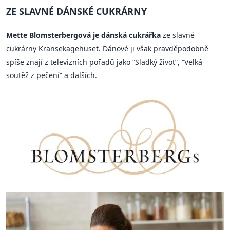
ZE SLAVNÉ DÁNSKÉ CUKRÁRNY
Mette Blomsterbergová je dánská cukrářka
ze slavné
cukrárny Kransekagehuset. Dánové ji však pravděpodobně
spíše znají z televizních pořadů jako “Sladký život”, “Velká
soutěž z pečení” a dalších.