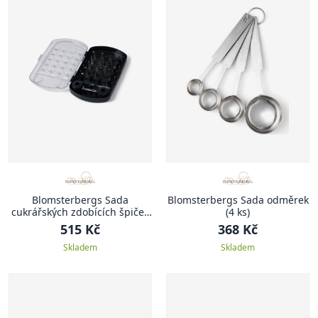
Blomsterbergs Sada
Blomsterbergs Sada odměrek
cukrářských zdobících špiček
(4 ks)
(24 ks)
515 Kč
368 Kč
Skladem
Skladem