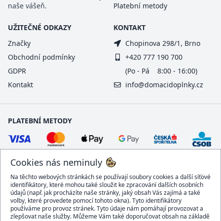
naše vášeň.
Platební metody
UŽITEČNÉ ODKAZY
KONTAKT
Značky
Chopinova 298/1, Brno
Obchodní podmínky
+420 777 190 700
GDPR
(Po - Pá 8:00 - 16:00)
Kontakt
info@domacidoplnky.cz
PLATEBNÍ METODY
Cookies nás neminuly
Na těchto webových stránkách se používají soubory cookies a další síťové
identifikátory, které mohou také sloužit ke zpracování dalších osobních
údajů (např. jak procházíte naše stránky, jaký obsah Vás zajímá a také
volby, které provedete pomocí tohoto okna). Tyto identifikátory
používáme pro provoz stránek. Tyto údaje nám pomáhají provozovat a
DOPRAVCI
zlepšovat naše služby. Můžeme Vám také doporučovat obsah na základě