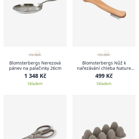
Blomsterbergs Nerezová
Blomsterbergs Nůž k
pánev na palačinky 26cm
nařezávání chleba Nature
19,3cm
1 348 Kč
499 Kč
Skladem
Skladem