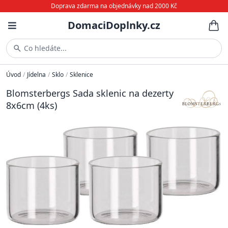
Doprava zdarma na objednávky nad 2000 Kč
DomaciDoplnky.cz
Co hledáte...
Úvod
/
Jídelna
/
Sklo
/
Sklenice
Blomsterbergs Sada sklenic na dezerty
8x6cm (4ks)