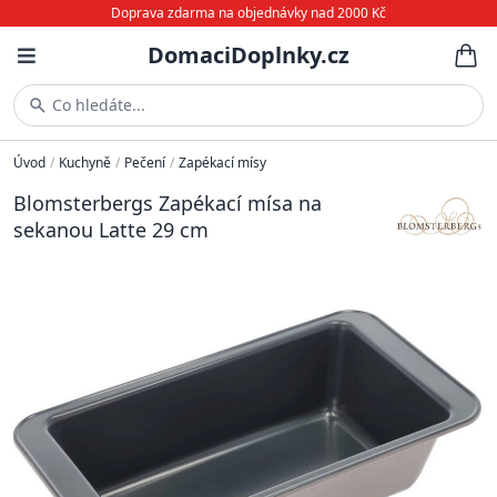
Doprava zdarma na objednávky nad 2000 Kč
DomaciDoplnky.cz
Co hledáte...
Úvod
/
Kuchyně
/
Pečení
/
Zapékací mísy
Blomsterbergs Zapékací mísa na
sekanou Latte 29 cm