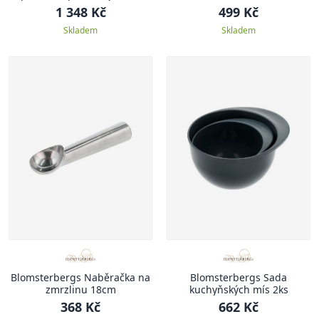
19,3cm
1 348 Kč
499 Kč
Skladem
Skladem
Blomsterbergs Naběračka na
Blomsterbergs Sada
zmrzlinu 18cm
kuchyňských mís 2ks
368 Kč
662 Kč