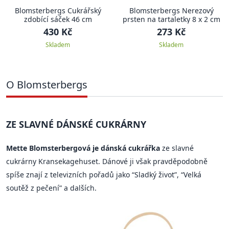
Blomsterbergs Cukrářský
Blomsterbergs Nerezový
zdobící sáček 46 cm
prsten na tartaletky 8 x 2 cm
430 Kč
273 Kč
Skladem
Skladem
O Blomsterbergs
ZE SLAVNÉ DÁNSKÉ CUKRÁRNY
Mette Blomsterbergová je dánská cukrářka
ze slavné
cukrárny Kransekagehuset. Dánové ji však pravděpodobně
spíše znají z televizních pořadů jako “Sladký život”, “Velká
soutěž z pečení” a dalších.