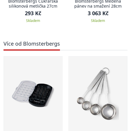
Blomsterbergs Cukrářská
Blomsterbergs Měděná
silikonová metlička 27cm
pánev na smažení 28cm
293 Kč
3 063 Kč
Skladem
Skladem
Více od Blomsterbergs