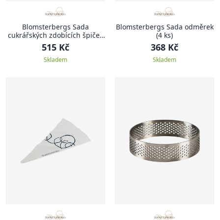
Blomsterbergs Sada
Blomsterbergs Sada odměrek
cukrářských zdobících špiček
(4 ks)
(24 ks)
515 Kč
368 Kč
Skladem
Skladem