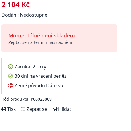
2 104 Kč
Dodání: Nedostupné
Momentálně není skladem
Zeptat se na termín naskladnění
Záruka: 2 roky
30 dní na vrácení peněz
Země původu Dánsko
Kód produktu: P00023809
Tisk
Zeptat se
Hlídat