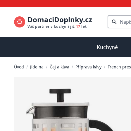
DomaciDoplnky.cz
Váš partner v kuchyni již
17
let
Kuchyně
Úvod
/
Jídelna
/
Čaj a káva
/
Příprava kávy
/
French pres