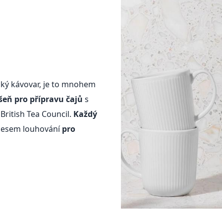
ký kávovar, je to mnohem
šeň pro přípravu čajů
s
British Tea Council.
Každý
cesem louhování
pro