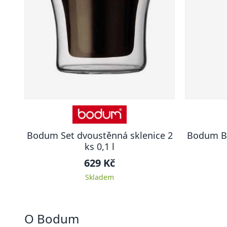
Bodum Set dvoustěnná sklenice 2
Bodum BI
ks 0,1 l
629 Kč
Skladem
O Bodum