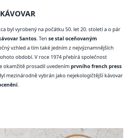
 KÁVOVAR
 byl vyrobený na počátku 50. let 20. století a o pár
kávovar Santos
. Ten
se stal oceňovaným
nečný vzhled a tím také jedním z nejvýznamnějších
ohoto období. V roce 1974 přebírá společnost
 se okamžitě prosadil uvedením
prvního french press
 Byl mezinárodně vybrán jako nejekologičtější kávovar
 ocenění
.