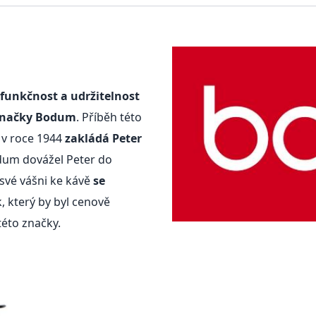
funkčnost a udržitelnost
značky Bodum
. Příběh této
i v roce 1944
zakládá Peter
odum dovážel Peter do
své vášni ke kávě
se
, který by byl cenově
éto značky.