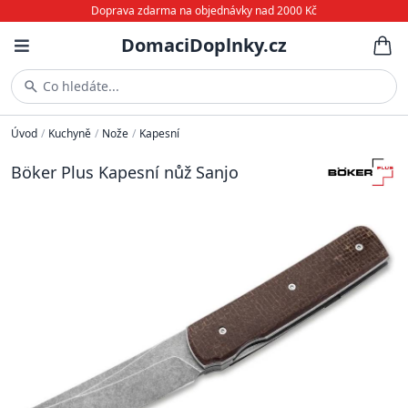
Doprava zdarma na objednávky nad 2000 Kč
DomaciDoplnky.cz
Co hledáte...
Úvod
/
Kuchyně
/
Nože
/
Kapesní
Böker Plus Kapesní nůž Sanjo