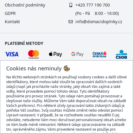
Obchodní podmínky
+420 777 190 700
GDPR
(Po - Pá 8:00 - 16:00)
Kontakt
info@domacidoplnky.cz
PLATEBNÍ METODY
Cookies nás neminuly
Na těchto webových stránkách se používají soubory cookies a další síťové
identifikátory, které mohou také sloužit ke zpracování dalších osobních
údajů (např. jak procházíte naše stránky, jaký obsah Vás zajímá a také
volby, které provedete pomocí tohoto okna). Tyto identifikátory
používáme pro provoz stránek. Tyto údaje nám pomáhají provozovat a
DOPRAVCI
zlepšovat naše služby. Můžeme Vám také doporučovat obsah na základě
Vašich preferencí. Pro některé účely zpracování takto získaných údajů je
potřeba Váš souhlas. Svůj souhlas můžete změnit nebo odvolat pomocí
Upravit nastavení. V případě, že se rozhodnete souhlas neudělit či jej
odvoláte, nebudeme Vám moci doručovat personalizovaný obsah a/nebo
se Vám bude méně relevantní. Některé údaje zpracováváme na základě
BEZPEČNÝ OBCHOD
tzv. oprávněného zájmu. Vámi provedené nastavení se použije pro