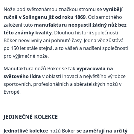
Nože pod světoznámou značkou stromu se
vyrábějí
ručně v Solingenu již od roku 1869
. Od samotného
založení tuto
manufakturu neopustil žádný nůž bez
této známky kvality
. Dlouhou historii společnosti
Böker neovlivnily ani pohnuté časy. Jedna věc zůstává
po 150 let stále stejná, a to vášeň a nadšení společnosti
pro výjimečné nože.
Manufaktura nožů Böker se tak
vypracovala na
světového lídra
v oblasti inovací a největšího výrobce
sportovních, profesionálních a sběratelských nožů v
Evropě.
JEDINEČNÉ KOLEKCE
Jednotlivé kolekce
nožů Böker
se zaměřují na určitý