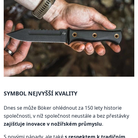
SYMBOL NEJVYŠŠÍ KVALITY
Dnes se může Böker ohlédnout za 150 lety historie
společnosti, v níž společnost neustále a bez přestávky
zajišťuje inovace v nožířském průmyslu
.
S novými nápady, ale také
s respektem k tradičním