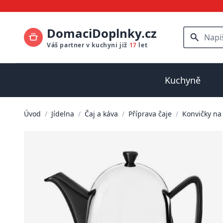
DomaciDoplnky.cz
Váš partner v kuchyni již
17
let
Kuchyně
Úvod
/
Jídelna
/
Čaj a káva
/
Příprava čaje
/
Konvičky na 