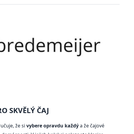
RO SKVĚLÝ ČAJ
učuje, že si
vybere opravdu každý
a že čajové