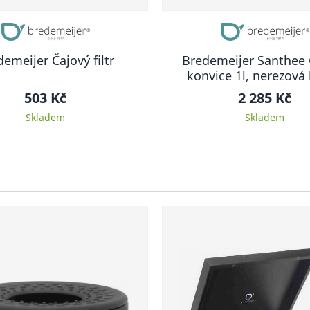
emeijer Čajový filtr
Bredemeijer Santhee 
konvice 1l, nerezová 
503 Kč
2 285 Kč
Skladem
Skladem