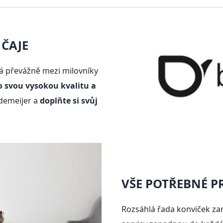
ČAJE
á převážně mezi milovníky
o svou vysokou kvalitu a
edemeijer a
doplňte si svůj
VŠE POTŘEBNÉ P
Rozsáhlá řada konviček zar