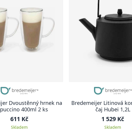
jer Dvoustěnný hrnek na
Bredemeijer Litinová ko
puccino 400ml 2 ks
čaj Hubei 1,2L
611 Kč
1 529 Kč
Skladem
Skladem