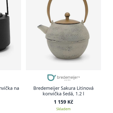
nvička na
Bredemeijer Sakura Litinová
konvička šedá, 1.2 l
1 159 Kč
Skladem