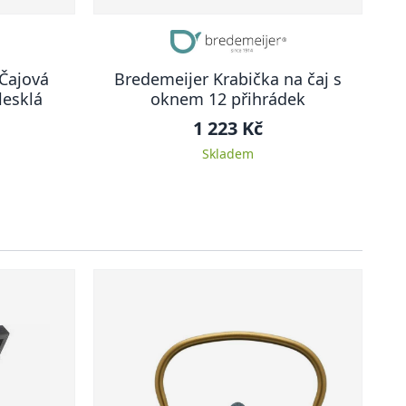
Čajová
Bredemeijer Krabička na čaj s
lesklá
oknem 12 přihrádek
1 223 Kč
Skladem