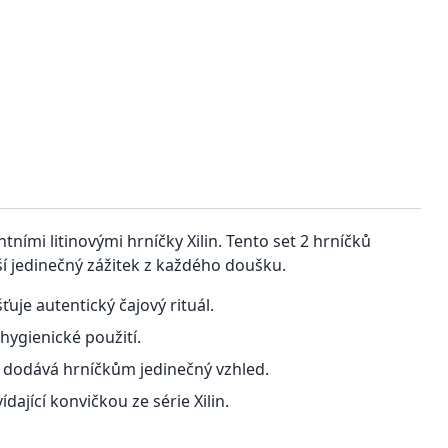
ními litinovými hrníčky Xilin. Tento set 2 hrníčků
ší jedinečný zážitek z každého doušku.
ťuje autentický čajový rituál.
hygienické použití.
 dodává hrníčkům jedinečný vzhled.
dající konvičkou ze série Xilin.