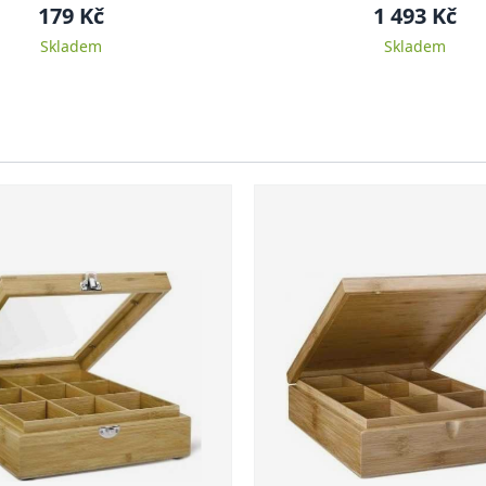
šálky
179 Kč
1 493 Kč
Skladem
Skladem