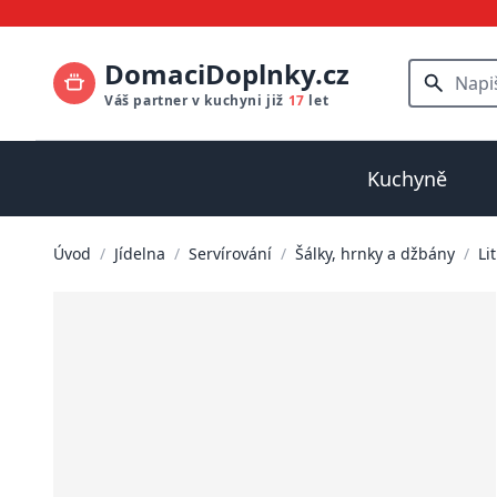
DomaciDoplnky.cz
Váš partner v kuchyni již
17
let
Kuchyně
Úvod
/
Jídelna
/
Servírování
/
Šálky, hrnky a džbány
/
Li