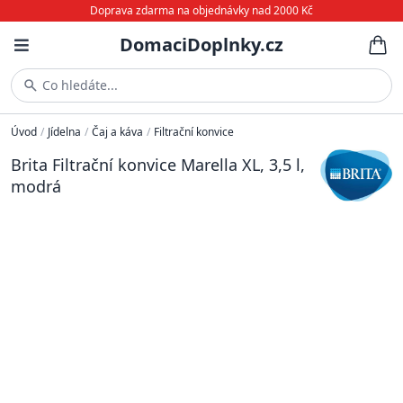
Doprava zdarma na objednávky nad 2000 Kč
DomaciDoplnky.cz
Co hledáte...
Úvod
/
Jídelna
/
Čaj a káva
/
Filtrační konvice
Brita Filtrační konvice Marella XL, 3,5 l,
modrá