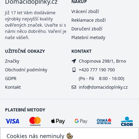
Domacidoplnky.cz
NÁKUP
Vrácení zboží
Již 17 let Vám dodáváme
výrobky nejvyšší kvality
Reklamace zboží
ověřených značek. Uvařte si s
Doručení zboží
námi něco dobrého. Vaření je
naše vášeň.
Platební metody
UŽITEČNÉ ODKAZY
KONTAKT
Značky
Chopinova 298/1, Brno
Obchodní podmínky
+420 777 190 700
GDPR
(Po - Pá 8:00 - 16:00)
Kontakt
info@domacidoplnky.cz
PLATEBNÍ METODY
Cookies nás neminuly