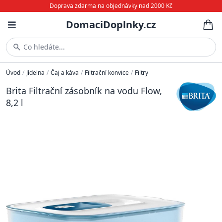
Doprava zdarma na objednávky nad 2000 Kč
DomaciDoplnky.cz
Co hledáte...
Úvod
/
Jídelna
/
Čaj a káva
/
Filtrační konvice
/
Filtry
Brita Filtrační zásobník na vodu Flow,
8,2 l