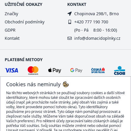
UŽITEČNÉ ODKAZY
KONTAKT
Značky
Chopinova 298/1, Brno
Obchodní podmínky
+420 777 190 700
GDPR
(Po - Pá 8:00 - 16:00)
Kontakt
info@domacidoplnky.cz
PLATEBNÍ METODY
Cookies nás neminuly
Na těchto webových stránkách se používají soubory cookies a další síťové
identifikátory, které mohou také sloužit ke zpracování dalších osobních
údajů (např. jak procházíte naše stránky, jaký obsah Vás zajímá a také
volby, které provedete pomocí tohoto okna). Tyto identifikátory
používáme pro provoz stránek. Tyto údaje nám pomáhají provozovat a
DOPRAVCI
zlepšovat naše služby. Můžeme Vám také doporučovat obsah na základě
Vašich preferencí. Pro některé účely zpracování takto získaných údajů je
potřeba Váš souhlas. Svůj souhlas můžete změnit nebo odvolat pomocí
Upravit nastavení. V případě, že se rozhodnete souhlas neudělit či jej