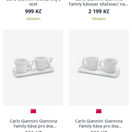
ocet
Family Kávovar stlačovací na 8
šálků
999 Kč
2 199 Kč
Skladem
Skladem
Carlo Giannini Giannina
Carlo Giannini Giannina
Family Káva pro dva
Family Káva pro dva
GIANNINA FAMILY 80 ml
GIANNINA FAMILY