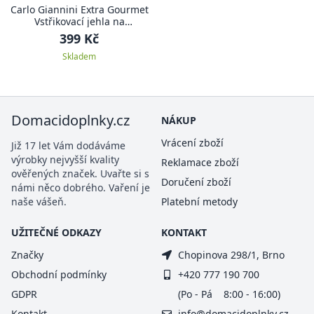
Carlo Giannini Extra Gourmet
Vstřikovací jehla na
marinování a pečení
399 Kč
Skladem
Domacidoplnky.cz
NÁKUP
Vrácení zboží
Již 17 let Vám dodáváme
výrobky nejvyšší kvality
Reklamace zboží
ověřených značek. Uvařte si s
Doručení zboží
námi něco dobrého. Vaření je
naše vášeň.
Platební metody
UŽITEČNÉ ODKAZY
KONTAKT
Značky
Chopinova 298/1, Brno
Obchodní podmínky
+420 777 190 700
GDPR
(Po - Pá 8:00 - 16:00)
Kontakt
info@domacidoplnky.cz