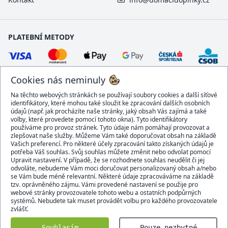
PLATEBNÍ METODY
Cookies nás neminuly
Na těchto webových stránkách se používají soubory cookies a další síťové
identifikátory, které mohou také sloužit ke zpracování dalších osobních
údajů (např. jak procházíte naše stránky, jaký obsah Vás zajímá a také
volby, které provedete pomocí tohoto okna). Tyto identifikátory
používáme pro provoz stránek. Tyto údaje nám pomáhají provozovat a
DOPRAVCI
zlepšovat naše služby. Můžeme Vám také doporučovat obsah na základě
Vašich preferencí. Pro některé účely zpracování takto získaných údajů je
potřeba Váš souhlas. Svůj souhlas můžete změnit nebo odvolat pomocí
Upravit nastavení. V případě, že se rozhodnete souhlas neudělit či jej
odvoláte, nebudeme Vám moci doručovat personalizovaný obsah a/nebo
se Vám bude méně relevantní. Některé údaje zpracováváme na základě
BEZPEČNÝ OBCHOD
tzv. oprávněného zájmu. Vámi provedené nastavení se použije pro
webové stránky provozovatele tohoto webu a ostatních podpůrných
systémů. Nebudete tak muset provádět volbu pro každého provozovatele
zvlášť.
Domacidoplnky.cz © 2007 - 2026
Souhlasím
Pouze nezbytné