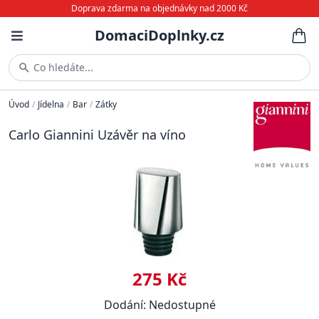
Doprava zdarma na objednávky nad 2000 Kč
DomaciDoplnky.cz
Co hledáte...
Úvod
/
Jídelna
/
Bar
/
Zátky
Carlo Giannini Uzávěr na víno
275 Kč
Dodání: Nedostupné