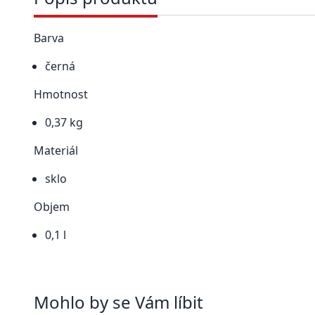
Barva
černá
Hmotnost
0,37 kg
Materiál
sklo
Objem
0,1 l
Mohlo by se Vám líbit