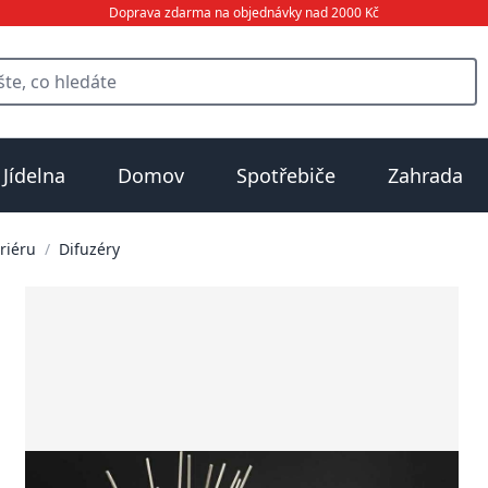
Doprava zdarma na objednávky nad 2000 Kč
Jídelna
Domov
Spotřebiče
Zahrada
riéru
/
Difuzéry