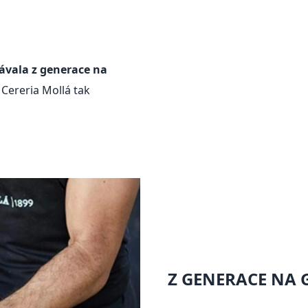
dávala z generace na
e Cereria Mollá tak
Z GENERACE NA 