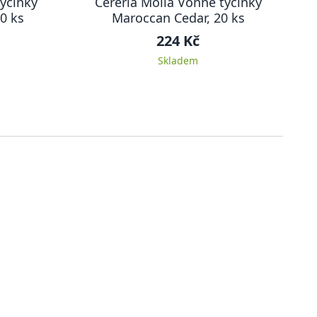
tyčinky
Cereria Mollá Vonné tyčinky
20 ks
Maroccan Cedar, 20 ks
224 Kč
Skladem