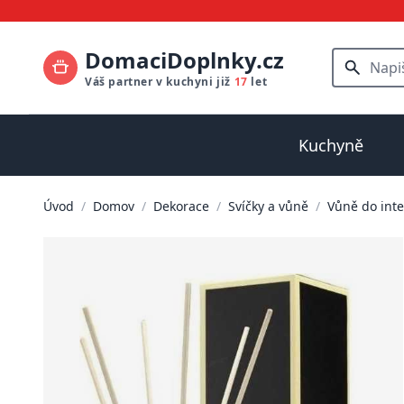
DomaciDoplnky.cz
Váš partner v kuchyni již
17
let
Kuchyně
Úvod
/
Domov
/
Dekorace
/
Svíčky a vůně
/
Vůně do inte