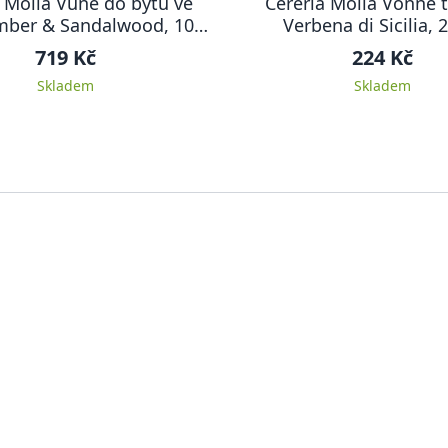
 Mollá Vůně do bytu ve
Cereria Mollá Vonné 
Amber & Sandalwood, 100
Verbena di Sicilia, 
ml
719 Kč
224 Kč
Skladem
Skladem