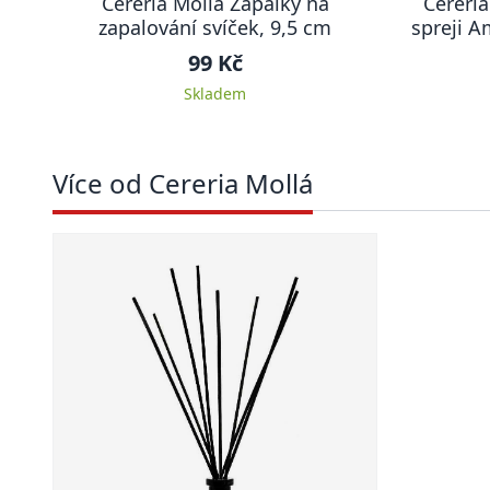
Cereria Mollá Zápalky na
Cereria
zapalování svíček, 9,5 cm
spreji 
99 Kč
Skladem
Více od Cereria Mollá