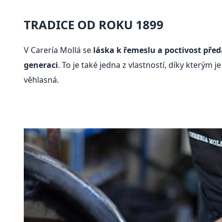
TRADICE OD ROKU 1899
V Carería Mollá se
láska k řemeslu a poctivost pře
generaci
. To je také jedna z vlastností, díky kterým j
věhlasná.