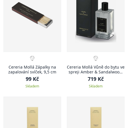
Cereria Mollá Zápalky na
Cereria Mollá Vůně do bytu ve
zapalování svíček, 9,5 cm
spreji Amber & Sandalwood,
100 ml
99 Kč
719 Kč
Skladem
Skladem