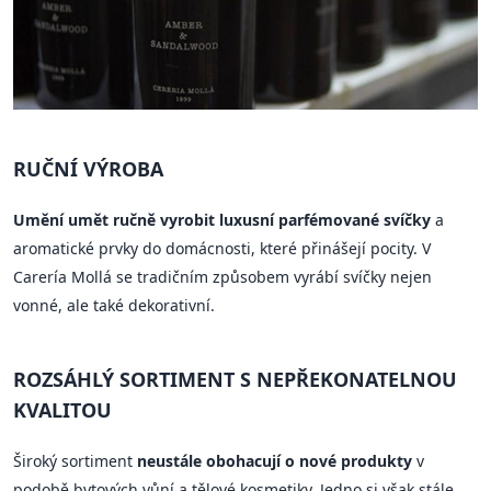
RUČNÍ VÝROBA
Umění umět ručně vyrobit luxusní parfémované svíčky
a
aromatické prvky do domácnosti, které přinášejí pocity. V
Carería Mollá se tradičním způsobem vyrábí svíčky nejen
vonné, ale také dekorativní.
ROZSÁHLÝ SORTIMENT S NEPŘEKONATELNOU
KVALITOU
Široký sortiment
neustále obohacují o nové produkty
v
podobě bytových vůní a tělové kosmetiky. Jedno si však stále