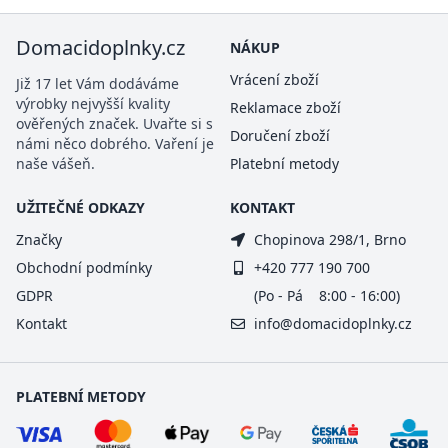
Domacidoplnky.cz
NÁKUP
Vrácení zboží
Již 17 let Vám dodáváme
výrobky nejvyšší kvality
Reklamace zboží
ověřených značek. Uvařte si s
Doručení zboží
námi něco dobrého. Vaření je
naše vášeň.
Platební metody
UŽITEČNÉ ODKAZY
KONTAKT
Značky
Chopinova 298/1, Brno
Obchodní podmínky
+420 777 190 700
GDPR
(Po - Pá 8:00 - 16:00)
Kontakt
info@domacidoplnky.cz
PLATEBNÍ METODY