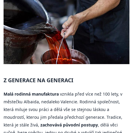
Z GENERACE NA GENERACI
Malá rodinná manufaktura
vznikla před více než 100 lety, v
městečku Albaida, nedaleko Valencie. Rodinná společnost,
která miluje svou práci a dělá vše se stejnou láskou a
moudrostí, kterou jim předala předchozí generace. Tradice,
která je stále živá,
zachovává původní postupy
, dělá věci
ručně, beze spěchu, jednu po druhé a vytváří tak jedinečné