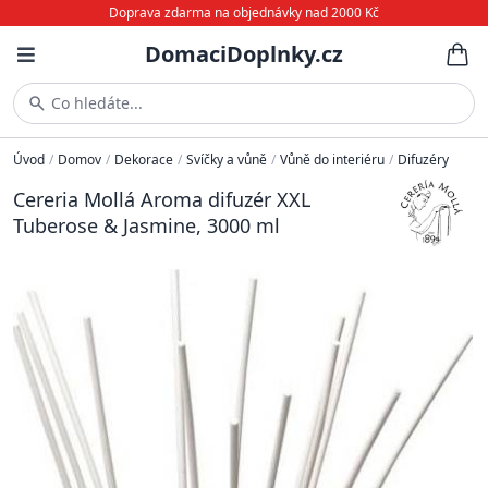
Doprava zdarma na objednávky nad 2000 Kč
DomaciDoplnky.cz
Co hledáte...
Úvod
/
Domov
/
Dekorace
/
Svíčky a vůně
/
Vůně do interiéru
/
Difuzéry
Cereria Mollá Aroma difuzér XXL
Tuberose & Jasmine, 3000 ml