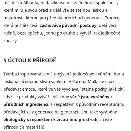
městečku Albaida, nedaleko Valencie. Rodinná společnost,
která miluje svou práci a dělá vše se stejnou láskou a
moudrostí, kterou jim předala předchozí generace. Tradice,
která je stále živá,
zachovává původní postupy
, dělá věci
ručně, beze spěchu, jednu po druhé a vytváří tak jedinečné
kousky.
S ÚCTOU K PŘÍRODĚ
Tvorba inspirovaná zemí, omývaná jedinečnými vůněmi hor a
laskaná středomořským vánkem. V Carería Mollá se snaží
předávat emoce, které ve Vás vyvolávají stejné pocity, jaké cítí,
když se produkty vytváří. Všechny vůně
jsou vyráběny z
přírodních ingrediencí
, s respektem k původním recepturám,
předávající se z generace na generaci. Jsou také vyráběné
ekologicky s respektem k životnímu prostředí
, z čistě
přírodních materiálů.