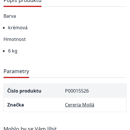
Popis produktu
Barva
krémová
Hmotnost
6 kg
Parametry
Číslo produktu
P00015526
Značka
Cereria Mollá
Mohlo by se Vám líbit