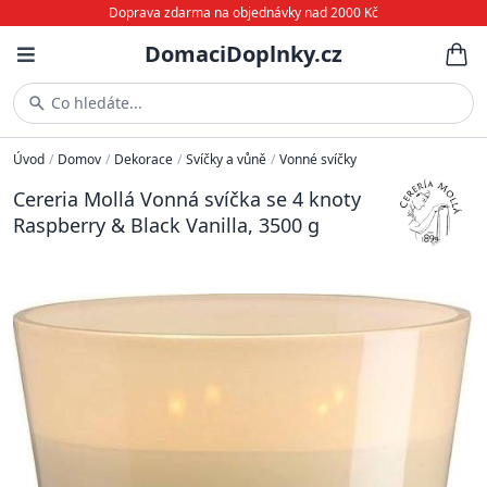
Doprava zdarma na objednávky nad 2000 Kč
DomaciDoplnky.cz
Co hledáte...
Úvod
/
Domov
/
Dekorace
/
Svíčky a vůně
/
Vonné svíčky
Cereria Mollá Vonná svíčka se 4 knoty
Raspberry & Black Vanilla, 3500 g