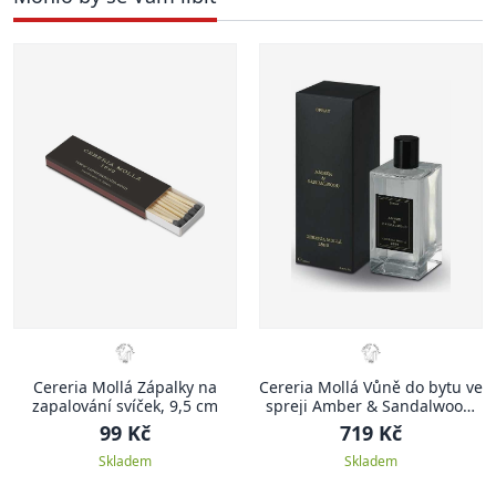
Cereria Mollá Zápalky na
Cereria Mollá Vůně do bytu ve
zapalování svíček, 9,5 cm
spreji Amber & Sandalwood,
100 ml
99 Kč
719 Kč
Skladem
Skladem