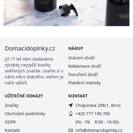
Domacidoplnky.cz
NÁKUP
Vrácení zboží
Již 17 let Vám dodáváme
výrobky nejvyšší kvality
Reklamace zboží
ověřených značek. Uvařte si s
Doručení zboží
námi něco dobrého. Vaření je
naše vášeň.
Platební metody
UŽITEČNÉ ODKAZY
KONTAKT
Značky
Chopinova 298/1, Brno
Obchodní podmínky
+420 777 190 700
GDPR
(Po - Pá 8:00 - 16:00)
Kontakt
info@domacidoplnky.cz