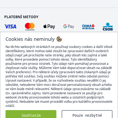
PLATEBNÍ METODY
Cookies nás neminuly
Na těchto webových stránkách se používají soubory cookies a další síťové
identifikátory, které mohou také sloužit ke zpracování dalších osobních
údajů (např. jak procházíte naše stránky, jaký obsah Vás zajímá a také
volby, které provedete pomocí tohoto okna). Tyto identifikátory
používáme pro provoz stránek. Tyto údaje nám pomáhají provozovat a
DOPRAVCI
zlepšovat naše služby. Můžeme Vám také doporučovat obsah na základě
Vašich preferencí. Pro některé účely zpracování takto získaných údajů je
potřeba Váš souhlas. Svůj souhlas můžete změnit nebo odvolat pomocí
Upravit nastavení. V případě, že se rozhodnete souhlas neudělit či jej
odvoláte, nebudeme Vám moci doručovat personalizovaný obsah a/nebo
se Vám bude méně relevantní. Některé údaje zpracováváme na základě
BEZPEČNÝ OBCHOD
tzv. oprávněného zájmu. Vámi provedené nastavení se použije pro
webové stránky provozovatele tohoto webu a ostatních podpůrných
systémů. Nebudete tak muset provádět volbu pro každého provozovatele
zvlášť.
Domacidoplnky.cz © 2007 - 2026
Souhlasím
Pouze nezbytné
Všechna práva vyhrazena.