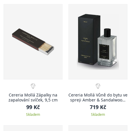
Cereria Mollá Zápalky na
Cereria Mollá Vůně do bytu ve
zapalování svíček, 9,5 cm
spreji Amber & Sandalwood,
100 ml
99 Kč
719 Kč
Skladem
Skladem