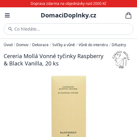
Doprava zdarma na objednávky nad 2000 Kč
DomaciDoplnky.cz
Co hledáte...
Úvod
/
Domov
/
Dekorace
/
Svíčky a vůně
/
Vůně do interiéru
/
Difuzéry
Cereria Mollá Vonné tyčinky Raspberry
& Black Vanilla, 20 ks