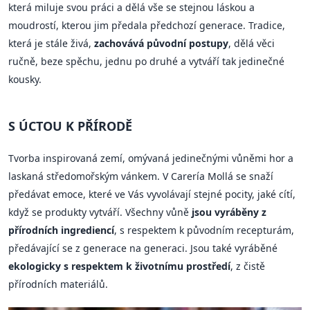
která miluje svou práci a dělá vše se stejnou láskou a
moudrostí, kterou jim předala předchozí generace. Tradice,
která je stále živá,
zachovává původní postupy
, dělá věci
ručně, beze spěchu, jednu po druhé a vytváří tak jedinečné
kousky.
S ÚCTOU K PŘÍRODĚ
Tvorba inspirovaná zemí, omývaná jedinečnými vůněmi hor a
laskaná středomořským vánkem. V Carería Mollá se snaží
předávat emoce, které ve Vás vyvolávají stejné pocity, jaké cítí,
když se produkty vytváří. Všechny vůně
jsou vyráběny z
přírodních ingrediencí
, s respektem k původním recepturám,
předávající se z generace na generaci. Jsou také vyráběné
ekologicky s respektem k životnímu prostředí
, z čistě
přírodních materiálů.