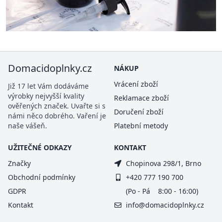
Domacidoplnky.cz
NÁKUP
Vrácení zboží
Již 17 let Vám dodáváme
výrobky nejvyšší kvality
Reklamace zboží
ověřených značek. Uvařte si s
Doručení zboží
námi něco dobrého. Vaření je
naše vášeň.
Platební metody
UŽITEČNÉ ODKAZY
KONTAKT
Značky
Chopinova 298/1, Brno
Obchodní podmínky
+420 777 190 700
GDPR
(Po - Pá 8:00 - 16:00)
Kontakt
info@domacidoplnky.cz