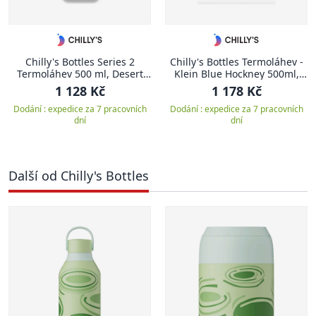
Chilly's Bottles Series 2
Chilly's Bottles Termoláhev -
Termoláhev 500 ml, Desert
Klein Blue Hockney 500ml,
Camo Orange
edice House Of Sunny/Series
1 128 Kč
1 178 Kč
2
Dodání : expedice za 7 pracovních
Dodání : expedice za 7 pracovních
dní
dní
Další od Chilly's Bottles