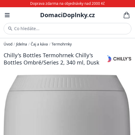
Doprava zdarma na objednávky nad 2000 Kč
DomaciDoplnky.cz
Co hledáte...
Úvod
/
Jídelna
/
Čaj a káva
/
Termohrnky
Chilly's Bottles Termohrnek Chilly's
Bottles Ombré/Series 2, 340 ml, Dusk