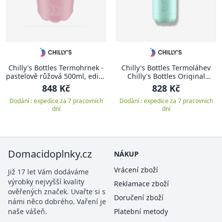
Chilly's Bottles Termohrnek -
Chilly's Bottles Termoláhev
pastelově růžová 500ml, edice
Chilly's Bottles Original
Original
500ml, pastelově zelená
848 Kč
828 Kč
Dodání : expedice za 7 pracovních
Dodání : expedice za 7 pracovních
dní
dní
Domacidoplnky.cz
NÁKUP
Vrácení zboží
Již 17 let Vám dodáváme
výrobky nejvyšší kvality
Reklamace zboží
ověřených značek. Uvařte si s
Doručení zboží
námi něco dobrého. Vaření je
naše vášeň.
Platební metody