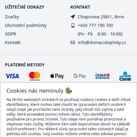
UŽITEČNÉ ODKAZY
KONTAKT
Značky
Chopinova 298/1, Brno
Obchodní podmínky
+420 777 190 700
GDPR
(Po - Pá 8:00 - 16:00)
Kontakt
info@domacidoplnky.cz
PLATEBNÍ METODY
Cookies nás neminuly
Na těchto webových stránkách se používají soubory cookies a další síťové
identifikátory, které mohou také sloužit ke zpracování dalších osobních
údajů (např. jak procházíte naše stránky, jaký obsah Vás zajímá a také
volby, které provedete pomocí tohoto okna). Tyto identifikátory
používáme pro provoz stránek. Tyto údaje nám pomáhají provozovat a
DOPRAVCI
zlepšovat naše služby. Můžeme Vám také doporučovat obsah na základě
Vašich preferencí. Pro některé účely zpracování takto získaných údajů je
potřeba Váš souhlas. Svůj souhlas můžete změnit nebo odvolat pomocí