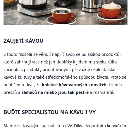
ZAUJETÍ KÁVOU
S touto filozofií se věnují napříč svou celou škálou produktů,
které zahrnují více než jen doplňky k jídelnímu stolu. Cilio
začínala s produkty orientovanými převážně okolo italské
kávové kultury a také středomořského způsobu života. Proto se
není čemu divit, že
kolekce kávovarových konviček
, french
pressů a
šlehačů na mléko jsou tak pestré
a rozmanité.
BUĎTE SPECIALISTOU NA KÁVU I VY
Staňte se kávovým specialistou i Vy. Díky elegantním konvičkám