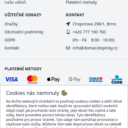
naše vášeň.
Platební metody
UŽITEČNÉ ODKAZY
KONTAKT
Značky
Chopinova 298/1, Brno
Obchodní podmínky
+420 777 190 700
GDPR
(Po - Pá 8:00 - 16:00)
Kontakt
info@domacidoplnky.cz
PLATEBNÍ METODY
Cookies nás neminuly
Na těchto webových stránkách se používají soubory cookies a další síťové
identifikátory, které mohou také sloužit ke zpracování dalších osobních
údajů (např. jak procházíte naše stránky, jaký obsah Vás zajímá a také
volby, které provedete pomocí tohoto okna). Tyto identifikátory
používáme pro provoz stránek. Tyto údaje nám pomáhají provozovat a
DOPRAVCI
zlepšovat naše služby. Můžeme Vám také doporučovat obsah na základě