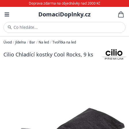
Doprava zdarma na objednávky nad 2000 Kč
DomaciDoplnky.cz
Co hledáte...
Úvod
/
Jídelna
/
Bar
/
Na led
/
Tvořítka na led
Cilio Chladící kostky Cool Rocks, 9 ks