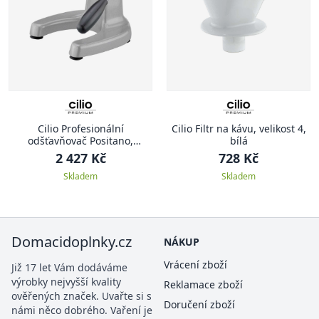
Cilio Profesionální
Cilio Filtr na kávu, velikost 4,
odšťavňovač Positano,
bílá
stříbrná
2 427 Kč
728 Kč
Skladem
Skladem
Domacidoplnky.cz
NÁKUP
Vrácení zboží
Již 17 let Vám dodáváme
výrobky nejvyšší kvality
Reklamace zboží
ověřených značek. Uvařte si s
Doručení zboží
námi něco dobrého. Vaření je